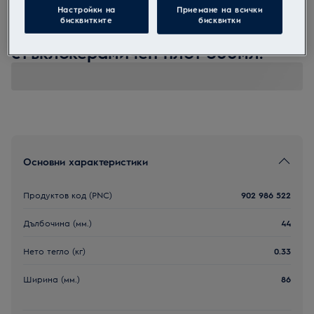
Настройки на
Приемане на всички
M3HCC301
бисквитките
бисквитки
Крем за почистване на
стъклокерамичен плот 300мл.
Основни характеристики
Продуктов код (PNC)
902 986 522
Дълбочина (мм.)
44
Нето тегло (кг)
0.33
Ширина (мм.)
86