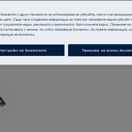
бисквитки и други технологии за оптимизиране на уебсайта, както и за промоцион
ви цели. Също така споделяме информация за това как използвате нашия уебсайт 
т социалните медии, рекламата и аналитиката. Като кликнете върху „Приемане на
се съгласявате с начина, по който използваме бисквитки. За повече информация, мо
ларация за бисквитки.
Настройки на бисквитките
Приемане на всички бискви
.