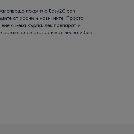
залепващо покритие Easy2Clean
ците от храни и мазнините. Просто
чене с мека кърпа, лек препарат и
е остатъци се отстраняват лесно и без