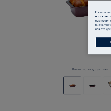
Използваме 
маркетинго
партньори о
бисквитки“ 
нашата дек
Кликнете, за да увеличите