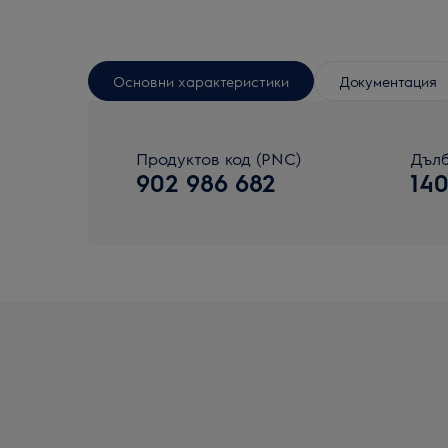
Основни характеристики
Документация
Продуктов код (PNC)
Дълб
902 986 682
14