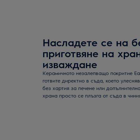
Насладете се на 
приготвяне на хра
изваждане
Керамичното незалепващо покритие Ea
готвите директно в съда, което улесня
без хартия за печене или допълнителн
храна просто се плъзга от съда в чини