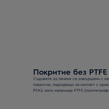
Покритие без PTFE
Съдовете за печене са завършени с к
покритие, подходящо за контакт с хран
PFAS, като например PTFE (политетраф