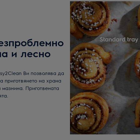
безпроблемно
на и лесно
sy2Clean Ви позволява да
ва приготвянето на храна
а мазнина. Приготвената
ята.