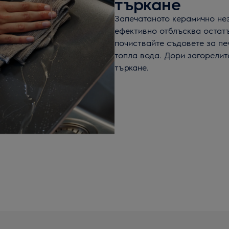
търкане
Запечатаното керамично не
ефективно отблъсква остатъ
почиствайте съдовете за пе
топла вода. Дори загорелит
търкане.