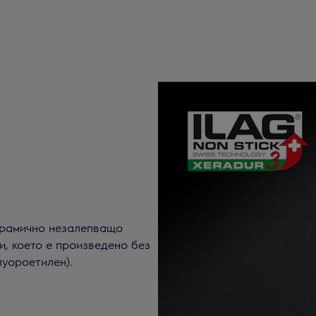
ерамично незалепващо
и, което е произведено без
луороетилен).