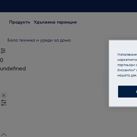
Продукти
Удължена гаранция
Бяла техника и уреди за дома
Използваме 
0
маркетинго
партньори о
undefined
бисквитки“ 
нашата дек