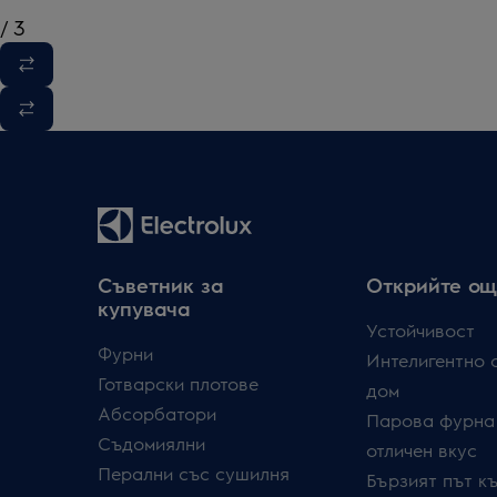
/
3
Съветник за
Открийте ощ
купувача
Устойчивост
Фурни
Интелигентно 
Готварски плотове
дом
Абсорбатори
Парова фурна
Съдомиялни
отличен вкус
Перални със сушилня
Бързият път к