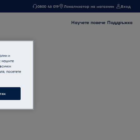
0800 46 019
Локализатор на магазини
Вход
Научете повече
Поддръжка
ални и
с нашите
 всички
ля, посетете
тки