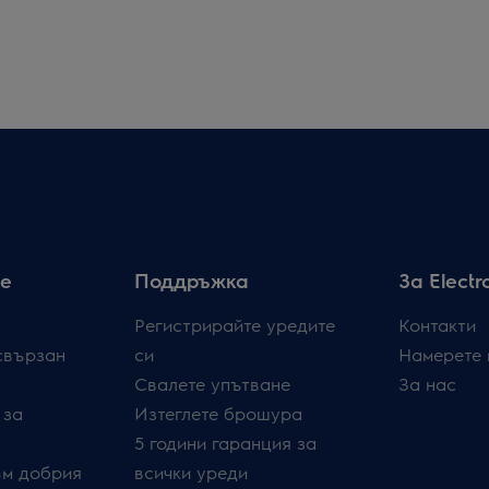
е
Поддръжка
За Electr
Регистрирайте уредите
Контакти
свързан
си
Намерете 
Свалете упътване
За нас
 за
Изтеглете брошура
5 години гаранция за
ъм добрия
всички уреди