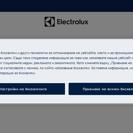
бисквитки и други технологии за оптимизиране на уебсайта, както и за промоцион
ви цели. Също така споделяме информация за това как използвате нашия уебсайт 
т социалните медии, рекламата и аналитиката. Като кликнете върху „Приемане на
се съгласявате с начина, по който използваме бисквитки. За повече информация, мо
ларация за бисквитки.
Настройки на бисквитките
Приемане на всички бискви