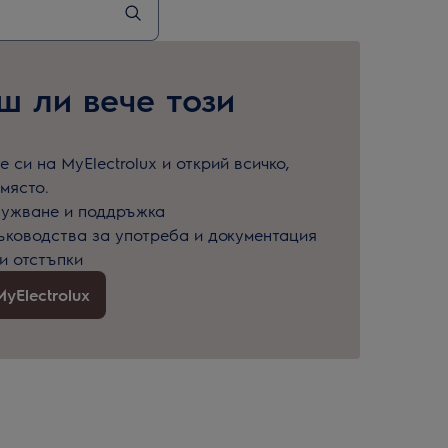
 ли вече този
 си на MyElectrolux и открий всичко,
място.
лужване и поддръжка
ъководства за употреба и документация
и отстъпки
yElectrolux