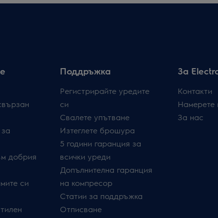
е
Поддръжка
За Electr
Регистрирайте уредите
Контакти
свързан
си
Намерете 
Свалете упътване
За нас
 за
Изтеглете брошура
5 години гаранция за
ъм добрия
всички уреди
Допълнителна гаранция
мите си
на компресор
Статии за поддръжка
стилен
Отписване