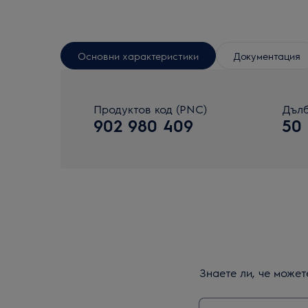
Основни характеристики
Документация
Продуктов код (PNC)
Дълб
902 980 409
50
Знаете ли, че може
Въведете текст з