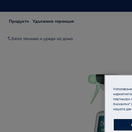
Продукти
Удължена гаранция
Бяла техника и уреди за дома
Използваме 
маркетинго
партньори о
бисквитки“ 
нашата дек