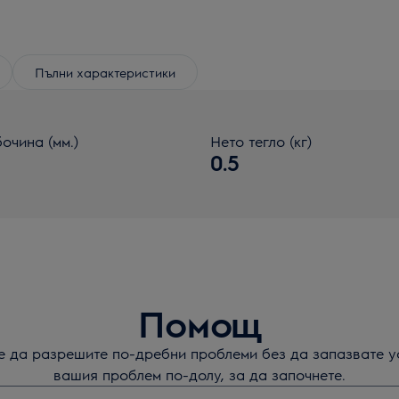
Пълни характеристики
очина (мм.)
Нето тегло (кг)
0.5
Помощ
те да разрешите по-дребни проблеми без да запазвате у
вашия проблем по-долу, за да започнете.
а да потърсите статии за поддръжка