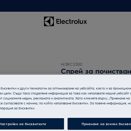
M3RCS300
Спрей за почиства
бисквитки и други технологии за оптимизиране на уебсайта, както и за промоцион
ви цели. Също така споделяме информация за това как използвате нашия уебсайт 
т социалните медии, рекламата и аналитиката. Като кликнете върху „Приемане на
се съгласявате с начина, по който използваме бисквитки. За повече информация, мо
ларация за бисквитки.
Настройки на бисквитките
Приемане на всички бискви