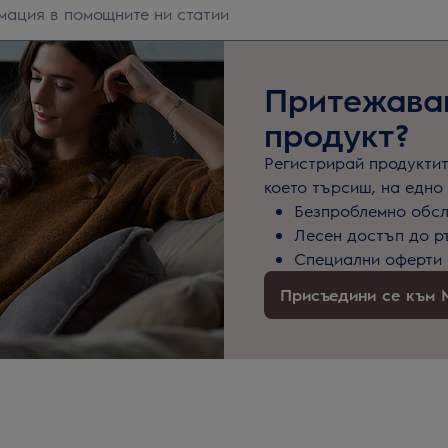
Притежаваш
продукт?
Регистрирай продуктите
което търсиш, на едно 
Безпроблемно обс
Лесен достъп до р
Специални оферти 
Присъедини се към M