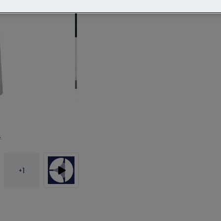
.
+
1