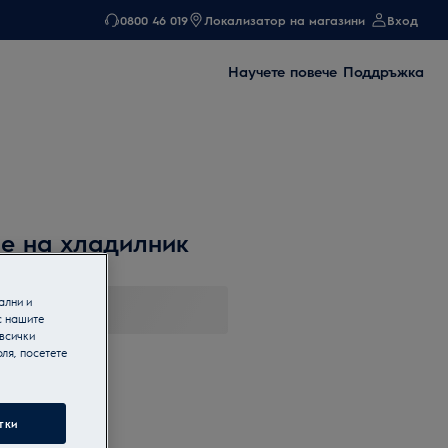
0800 46 019
Локализатор на магазини
Вход
Научете повече
Поддръжка
не на хладилник
ални и
с нашите
 всички
ля, посетете
тки