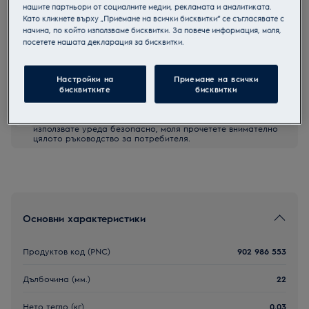
нашите партньори от социалните медии, рекламата и аналитиката.
M4YM3002
Като кликнете върху „Приемане на всички бисквитки“ се съгласявате с
Четка за почистване
начина, по който използваме бисквитки. За повече информация, моля,
посетете нашата декларация за бисквитки.
кондензатора на сушилня
Настройки на
Приемане на всички
бисквитките
бисквитки
Инструкциите и препоръките за безопасна употреба
съгласно Регламент 2023/988 на Европейския съюз са
изложени в ръководството за употреба. За да
използвате уреда безопасно, моля прочетете внимателно
цялото ръководство за потребителя.
Основни характеристики
Продуктов код (PNC)
902 986 553
Дълбочина (мм.)
22
Нето тегло (кг)
0.03