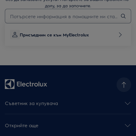
долу, за да започнете.
Въведете текст за да потърсите статии за поддръжка
Присъедини се към MyElectrolux
Съветник за купувача
Фурни
Готварски плотове
Открийте още
Абсорбатори
Съдомиялни