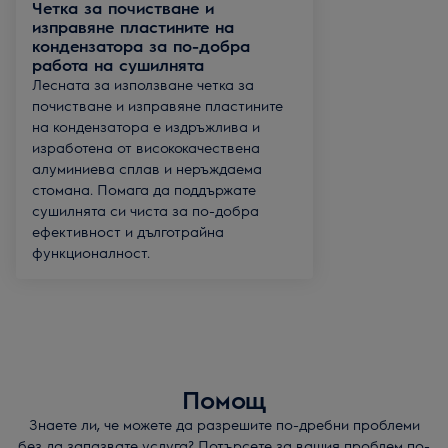
Четка за почистване и
изправяне пластините на
кондензатора за по-добра
работа на сушилнята
Лесната за използване четка за
почистване и изправяне пластините
на кондензатора е издръжлива и
изработена от висококачествена
алуминиева сплав и неръждаема
стомана. Помага да поддържате
сушилнята си чиста за по-добра
ефективност и дълготрайна
функционалност.
Помощ
Знаете ли, че можете да разрешите по-дребни проблеми
без да запазвате услуга? Потърсете за вашия проблем по-