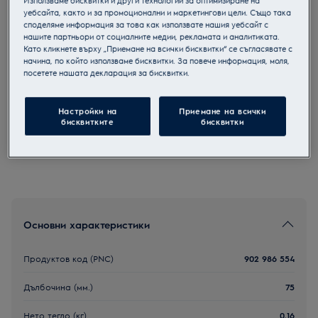
Използваме бисквитки и други технологии за оптимизиране на
уебсайта, както и за промоционални и маркетингови цели. Също така
M9YHODB2
споделяме информация за това как използвате нашия уебсайт с
Топки за сушилня
нашите партньори от социалните медии, рекламата и аналитиката.
Като кликнете върху „Приемане на всички бисквитки“ се съгласявате с
начина, по който използваме бисквитки. За повече информация, моля,
посетете нашата декларация за бисквитки.
Инструкциите и препоръките за безопасна употреба
Настройки на
Приемане на всички
съгласно Регламент 2023/988 на Европейския съюз са
изложени в ръководството за употреба. За да
бисквитките
бисквитки
използвате уреда безопасно, моля прочетете внимателно
цялото ръководство за потребителя.
Основни характеристики
Продуктов код (PNC)
902 986 554
Дълбочина (мм.)
75
Нето тегло (кг)
0.16