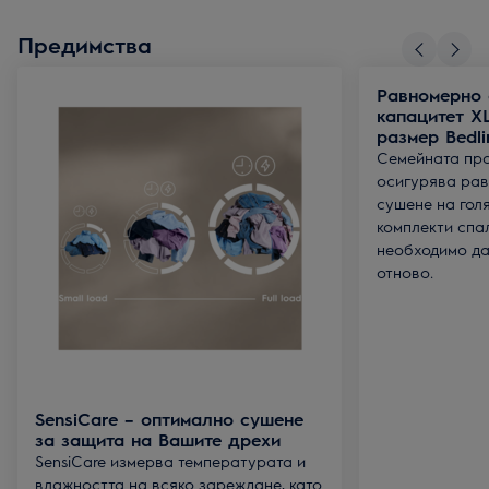
Предимства
Равномерно 
капацитет X
размер Bedli
Семейната про
осигурява рав
сушене на гол
комплекти спал
необходимо да
отново.
SensiCare – оптимално сушене
за защита на Вашите дрехи
SensiCare измерва температурата и
влажността на всяко зареждане, като