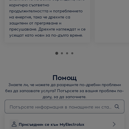
коригира съответно
продължителността и потреблението
на енергия, така че дрехите са
защитени от прегряване и
пресушаване. Дрехите изглеждат и се
усещат като нови за по-дълго време.
Помощ
Знаете ли, че можете да разрешите по-дребни проблеми
без да запазвате услуга? Потърсете за вашия проблем по-
долу, за да започнете.
Въведете текст за да потърсите статии за поддръжка
Присъедини се към MyElectrolux