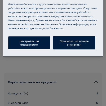
Използваме бисквитки и други технологии за оптимизиране на
EW6D28CBE
уебсайта, както и за промоционални и маркетингови цели. Също така
Сушилня с термопомпа
споделяме информация за това как използвате нашия уебсайт с
нашите партньори от социалните медии, рекламата и аналитиката.
Като кликнете върху „Приемане на всички бисквитки“ се съгласявате с
начина, по който използваме бисквитки. За повече информация, моля,
посетете нашата декларация за бисквитки.
Продуктов информационен лист
Настройки на
Приемане на всички
бисквитките
бисквитки
2+3 години гаранция за уреди Electrolux
Характеристики на продукта
Капацитет (кг)
8
Енергиен клас
C