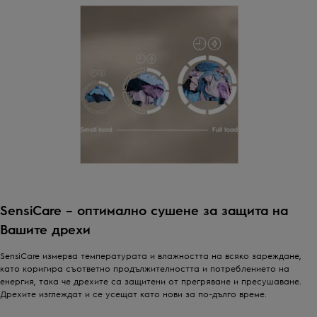
SensiCare – оптимално сушене за защита на
Вашите дрехи
SensiCare измерва температурата и влажността на всяко зареждане,
като коригира съответно продължителността и потреблението на
енергия, така че дрехите са защитени от прегряване и пресушаване.
Дрехите изглеждат и се усещат като нови за по-дълго време.