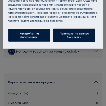
уебсайта, както и за промоционални и маркетингови цели. Също така
споделяме информация за това как използвате нашия уебсайт с
EW6D38CBE
нашите партньори от социалните медии, рекламата и аналитиката.
Сушилня с термопомпа
Като кликнете върху „Приемане на всички бисквитки“ се съгласявате с
начина, по който използваме бисквитки. За повече информация, моля,
посетете нашата декларация за бисквитки.
Продуктов информационен лист
Настройки на
Приемане на всички
бисквитките
бисквитки
2+3 години гаранция за уреди Electrolux
Характеристики на продукта
Капацитет (кг)
8
Енергиен клас
C