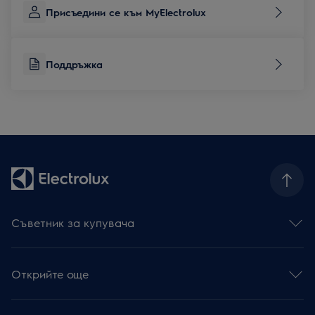
Присъедини се към MyElectrolux
Поддръжка
Съветник за купувача
Фурни
Готварски плотове
Открийте още
Абсорбатори
Съдомиялни
Устойчивост
Перални със сушилня