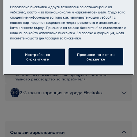
EW9W161BC
Използваме бисквитки и други технологии за оптимизиране на
Пералня със сушилня
уебсайта, както и за промоционални и маркетингови цели. Също така
споделяме информация за това как използвате нашия уебсайт с
нашите партньори от социалните медии, рекламата и аналитиката.
Като кликнете върху „Приемане на всички бисквитки“ се съгласявате с
начина, по който използваме бисквитки. За повече информация, моля,
посетете нашата декларация за бисквитки.
Продуктов информационен лист
Настройки на
Приемане на всички
бисквитките
бисквитки
Инструкциите за безопасност и предупрежденията за
безопасност съгласно регламент на ЕС 2023/988 са
изброени в глава 1 и 2 на ръководството за потребителя.
За безопасно използване на продукта прочетете
пълното ръководство за потребителя.
2+3 години гаранция за уреди Electrolux
Основни характеристики