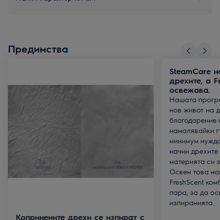
Предимства
SteamCare н
дрехите, а F
освежава.
Нашата прогр
нов живот на 
благодарение 
намалявайки г
минимум нужда
начин дрехите
материята си з
Освен това на
FreshScent ко
пара, за да о
изпиранията.
Копринените дрехи се изпират с