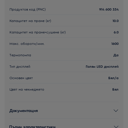
Продуктов код (PNC)
914 600 334
Капацитет на пране (кг)
10.0
Kапацитет на пране+сушене (кг)
6.0
Макс. обороти/мин.
1600
Термопомпа
Да
Тип дисплей
Голям LED дисплей
Основен цвят
Бял/a
Цвят на чекмеджето
Бял
Документация
Пълни характеристики