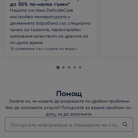
до 50% по-малко гънки*
Нашата система DelicateCare
настройва температурата и
движението барабана със специална
грижа за тъканите, гарантирайки
запазване качеството на дрехите за
по-дълго време.
*В сравнение със сушене на въздух.
Помощ
Знаете ли, че можете да разрешите по-дребни проблеми
без да запазвате услуга? Потърсете за вашия проблем по-
долу, за да започнете.
Въведете текст за да потърсите статии за поддръжка