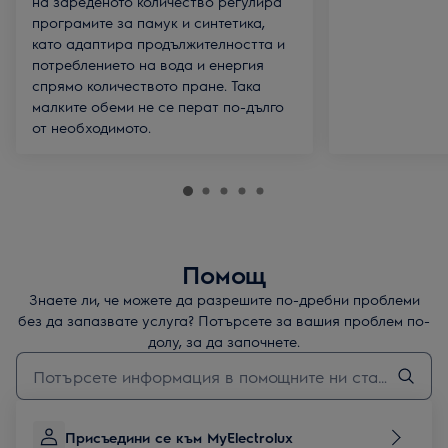
на зареденото количество регулира
програмите за памук и синтетика,
като адаптира продължителността и
потреблението на вода и енергия
спрямо количеството пране. Така
малките обеми не се перат по-дълго
от необходимото.
Помощ
Знаете ли, че можете да разрешите по-дребни проблеми
без да запазвате услуга? Потърсете за вашия проблем по-
долу, за да започнете.
Въведете текст за да потърсите статии за поддръжка
Присъедини се към MyElectrolux