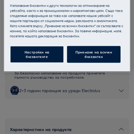
Използваме бисквитки и други технологии за оптимизиране на
EW6SM426WE
уебсайта, както и за промоционални и маркетингови цели. Също така
Пералня с предно зареждане
споделяме информация за това как използвате нашия уебсайт с
нашите партньори от социалните медии, рекламата и аналитиката.
Като кликнете върху „Приемане на всички бисквитки“ се съгласявате с
начина, по който използваме бисквитки. За повече информация, моля,
посетете нашата декларация за бисквитки.
Продуктов информационен лист
Настройки на
Приемане на всички
бисквитките
бисквитки
Инструкциите за безопасност и предупрежденията за
безопасност съгласно регламент на ЕС 2023/988 са
изброени в глава 1 и 2 на ръководството за потребителя.
За безопасно използване на продукта прочетете
пълното ръководство за потребителя.
2+3 години гаранция за уреди Electrolux
Характеристики на продукта