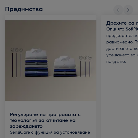
Предимства
Дрехите са 
Опцията SoftPl
предварително
равномерно. Т
достигането д
усещането за 
по-дълго.
Регулиране на програмата с
технология за отчитане на
зареждането
SensiCare с функция за установяване