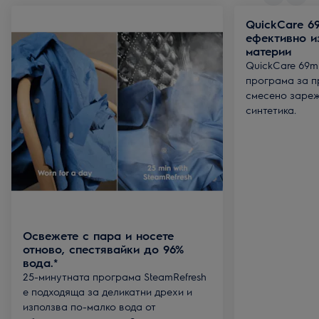
QuickCare 6
ефективно и
материи
QuickCare 69m
програма за п
смесено зареж
синтетика.
Освежете с пара и носете
отново, спестявайки до 96%
вода.*
25-минутната програма SteamRefresh
е подходяща за деликатни дрехи и
използва по-малко вода от