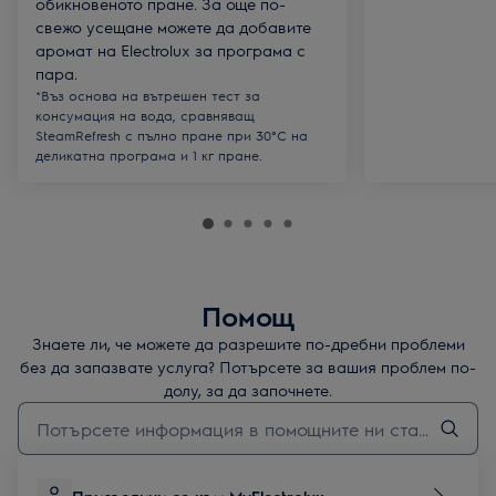
обикновеното пране. За още по-
свежо усещане можете да добавите
аромат на Electrolux за програма с
пара.
*Въз основа на вътрешен тест за
консумация на вода, сравняващ
SteamRefresh с пълно пране при 30°C на
деликатна програма и 1 кг пране.
Помощ
Знаете ли, че можете да разрешите по-дребни проблеми
без да запазвате услуга? Потърсете за вашия проблем по-
долу, за да започнете.
Въведете текст за да потърсите статии за поддръжка