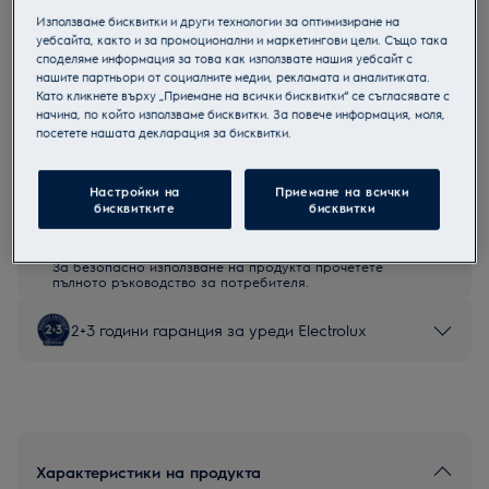
Използваме бисквитки и други технологии за оптимизиране на
EW7F3494FQE
уебсайта, както и за промоционални и маркетингови цели. Също така
Пералня с предно зареждане
споделяме информация за това как използвате нашия уебсайт с
нашите партньори от социалните медии, рекламата и аналитиката.
Като кликнете върху „Приемане на всички бисквитки“ се съгласявате с
начина, по който използваме бисквитки. За повече информация, моля,
посетете нашата декларация за бисквитки.
Продуктов информационен лист
Настройки на
Приемане на всички
бисквитките
бисквитки
Инструкциите за безопасност и предупрежденията за
безопасност съгласно регламент на ЕС 2023/988 са
изброени в глава 1 и 2 на ръководството за потребителя.
За безопасно използване на продукта прочетете
пълното ръководство за потребителя.
2+3 години гаранция за уреди Electrolux
Характеристики на продукта