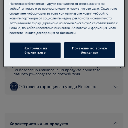
Използваме бисквитки и други технологии за оптимизиране на
EWS6526BE
уебсайта, както и за промоционални и маркетингови цели. Също така
Пералня с предно зареждане
споделяме информация за това как използвате нашия уебсайт с
нашите партньори от социалните медии, рекламата и аналитиката.
Като кликнете върху „Приемане на всички бисквитки“ се съгласявате с
начина, по който използваме бисквитки. За повече информация, моля,
посетете нашата декларация за бисквитки.
Продуктов информационен лист
Настройки на
Приемане на всички
бисквитките
бисквитки
Инструкциите за безопасност и предупрежденията за
безопасност съгласно регламент на ЕС 2023/988 са
изброени в глава 1 и 2 на ръководството за потребителя.
За безопасно използване на продукта прочетете
пълното ръководство за потребителя.
2+3 години гаранция за уреди Electrolux
Характеристики на продукта