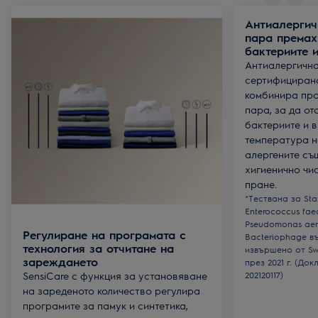
Антиалергич
пара премах
бактериите и
Антиалергична
сертифицирана 
комбинира про
пара, за да от
бактериите и 
температура н
алергените съ
хигиенично чи
пране.
*Тествана за Sta
Enterococcus fae
Pseudomonas aer
Регулиране на програмата с
Bacteriophage в
технология за отчитане на
извършено от Swi
зареждането
през 2021 г. (До
SensiCare с функция за установяване
202120117)
на зареденото количество регулира
програмите за памук и синтетика,