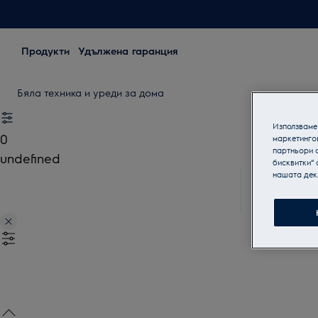
Продукти
Удължена гаранция
Бяла техника и уреди за дома
Използваме 
0
маркетинго
партньори о
undefined
бисквитки“ 
нашата дек