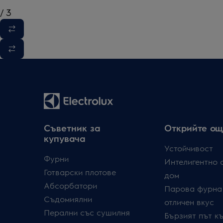
/
3
Съветник за
Открийте ощ
купувача
Устойчивост
Фурни
Интелигентно 
Готварски плотове
дом
Абсорбатори
Парова фурна
Съдомиялни
отличен вкус
Перални със сушилня
Бързият път к