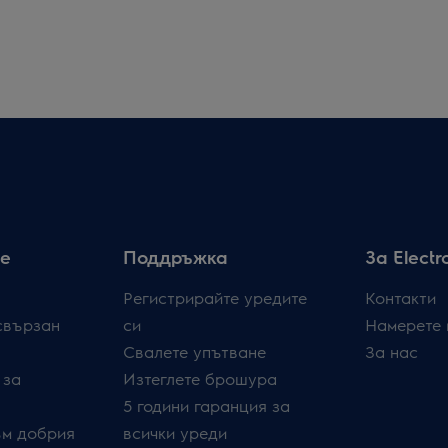
е
Поддръжка
За Electr
Регистрирайте уредите
Контакти
свързан
си
Намерете 
Свалете упътване
За нас
 за
Изтеглете брошура
5 години гаранция за
ъм добрия
всички уреди