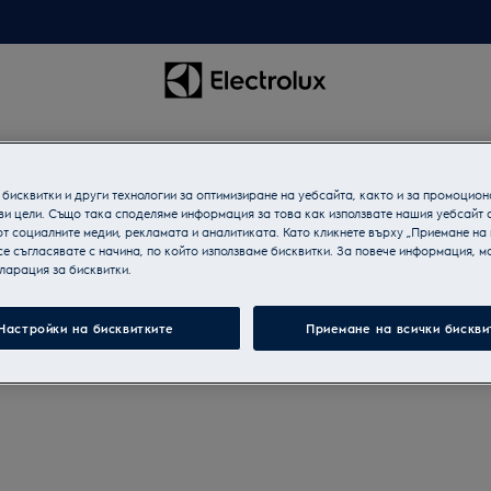
бисквитки и други технологии за оптимизиране на уебсайта, както и за промоцион
ви цели. Също така споделяме информация за това как използвате нашия уебсайт 
т социалните медии, рекламата и аналитиката. Като кликнете върху „Приемане на
се съгласявате с начина, по който използваме бисквитки. За повече информация, мо
ларация за бисквитки.
Настройки на бисквитките
Приемане на всички бискви