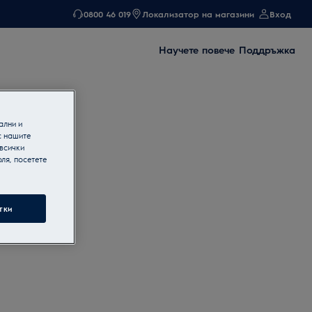
0800 46 019
Локализатор на магазини
Вход
Научете повече
Поддръжка
ални и
с нашите
 всички
ля, посетете
тки