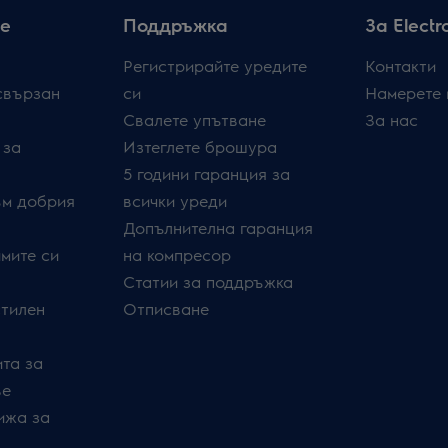
е
Поддръжка
За Electr
Регистрирайте уредите
Контакти
свързан
си
Намерете 
Свалете упътване
За нас
 за
Изтеглете брошура
5 години гаранция за
ъм добрия
всички уреди
Допълнителна гаранция
мите си
на компресор
Статии за поддръжка
стилен
Отписване
та за
ве
ижа за