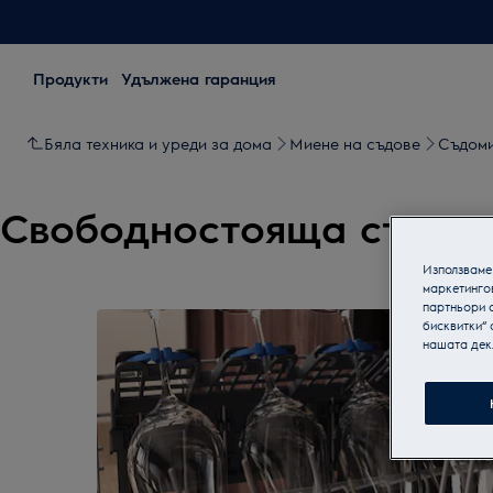
Продукти
Удължена гаранция
Бяла техника и уреди за дома
Миене на съдове
Съдом
Свoбодностояща съдом
Използваме 
маркетинго
0
от
2
партньори о
бисквитки“ 
нашата дек