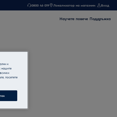
0800 46 019
Локализатор на магазини
Вход
Научете повече
Поддръжка
ални и
с нашите
 всички
ля, посетете
тки