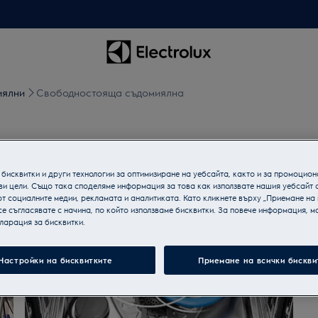
иялни
Свoбодностояща съдомиялна
иялна
бисквитки и други технологии за оптимизиране на уебсайта, както и за промоцион
ви цели. Също така споделяме информация за това как използвате нашия уебсайт 
т социалните медии, рекламата и аналитиката. Като кликнете върху „Приемане на
се съгласявате с начина, по който използваме бисквитки. За повече информация, мо
ларация за бисквитки.
Настройки на бисквитките
Приемане на всички бискви