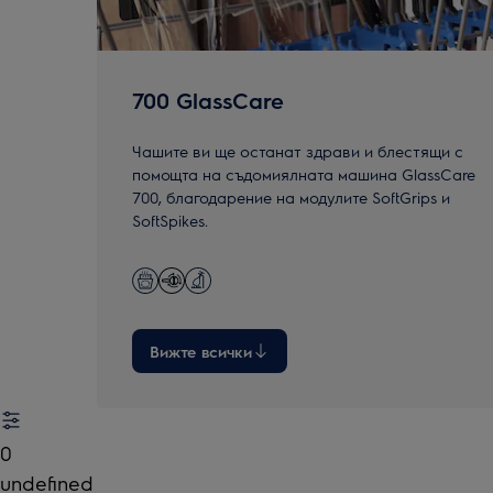
700 GlassCare
Чашите ви ще останат здрави и блестящи с
помощта на съдомиялната машина GlassCare
700, благодарение на модулите SoftGrips и
SoftSpikes.
Вижте всички
0
undefined