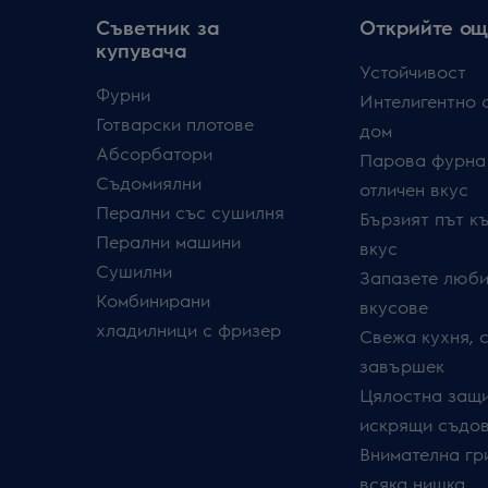
Съветник за
Открийте ощ
купувача
Устойчивост
Фурни
Интелигентно 
Готварски плотове
дом
Абсорбатори
Парова фурна
Съдомиялни
отличен вкус
Перални със сушилня
Бързият път к
Перални машини
вкус
Сушилни
Запазете люби
Комбинирани
вкусове
хладилници с фризер
Свежа кухня, 
завършек
Цялостна защи
искрящи съдо
Внимателна гр
всяка нишка