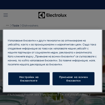
Taste
Dishwashers
Използваме бисквитки и други технологии за оптимизиране на
Съдомиялни
уебсайта, както и за промоционални и маркетингови цели. Също така
споделяме информация за това как използвате нашия уебсайт с
нашите партньори от социалните медии, рекламата и аналитиката.
Искрящи съдове
Като кликнете върху „Приемане на всички бисквитки“ се съгласявате с
начина, по който използваме бисквитки. За повече информация, моля,
посетете нашата декларация за бисквитки.
Цялостна защита на стъклените чаши
Настройки на
Приемане на всички
Заради комбинацията от изключително
бисквитките
бисквитки
почистване и безкрайно удобство,
почистването след ядене е лесно със
съдомиялните на Electrolux. Те са снабдени с
множество функции, чрез които най-добрата
грижа за съдовете и чашите изисква възможно