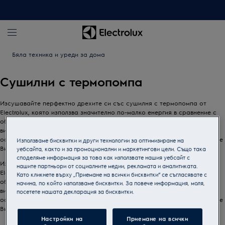
Бяла техника и уреди за дома
Сушилни с термопомпа
Изсушавайте перфектно дрехите си със сушилня с термопомпа от
Electrolux, която използва значително по-малко енергия в сравнение с
обикновените сушилни. Технологията на термопомпата суши прането
ви нежно и равномерно при наполовина по-ниска температура,
осигурявайки оптималното количество топлина, за да запазите дрехите
Използваме бисквитки и други технологии за оптимизиране на
Ви в отлично състояние за по-дълго време.
уебсайта, както и за промоционални и маркетингови цели. Също така
споделяме информация за това как използвате нашия уебсайт с
Изсушавайте перфектно дрехите си със сушилня с термопомпа от
нашите партньори от социалните медии, рекламата и аналитиката.
Electrolux, която използва значително по-малко енергия в сравнение с
Като кликнете върху „Приемане на всички бисквитки“ се съгласявате с
обикновените сушилни. Технологията на термопомпата суши прането
начина, по който използваме бисквитки. За повече информация, моля,
ви нежно и равномерно при наполовина по-ниска температура,
посетете нашата декларация за бисквитки.
осигурявайки оптималното количество топлина, за да запазите дрехите
Ви в отлично състояние за по-дълго време.
Настройки на
Приемане на всички