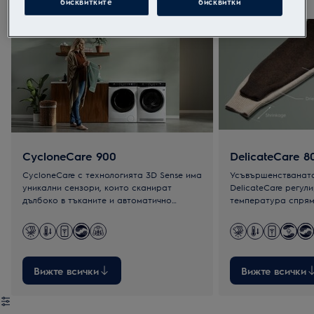
бисквитките
бисквитки
0
от
3
CycloneCare 900
DelicateCare 8
CycloneCare с технологията 3D Sense има
Усъвършенстванат
уникални сензори, които сканират
DelicateCare регул
дълбоко в тъканите и автоматично
температура спрям
регулират настройките за идеално
движението на бар
равномерни резултати.
с конкретната мате
Вижте всички
Вижте всички