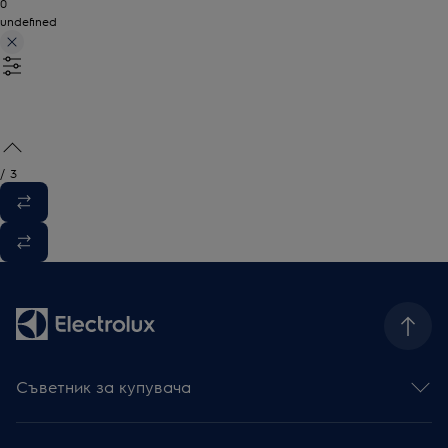
0
undefined
/
3
Съветник за купувача
Фурни