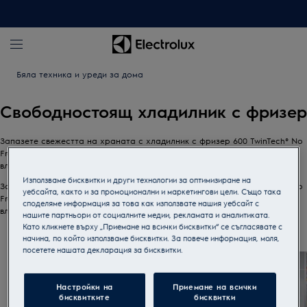
Бяла техника и уреди за дома
Свободностоящ хладилник с фризер
Запазете свежестта на храната с хладилник с фризер 600 TwinTech® No
Frost. Неговата двойна охладителна система осигурява идеална
влажност в хладилника и предотвратява замръзването във фризера.
Използваме бисквитки и други технологии за оптимизиране на
Запазете свежестта на храната с хладилник с фризер 600 TwinTech® No
уебсайта, както и за промоционални и маркетингови цели. Също така
Frost. Неговата двойна охладителна система осигурява идеална
споделяме информация за това как използвате нашия уебсайт с
влажност в хладилника и предотвратява замръзването във фризера.
нашите партньори от социалните медии, рекламата и аналитиката.
Като кликнете върху „Приемане на всички бисквитки“ се съгласявате с
0
от
3
начина, по който използваме бисквитки. За повече информация, моля,
посетете нашата декларация за бисквитки.
Настройки на
Приемане на всички
бисквитките
бисквитки