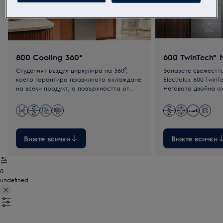
800 Cooling 360°
600 TwinTech® 
Студеният въздух циркулира на 360⁰,
Запазете свежестт
което гарантира правилното охлаждане
Electrolux 600 TwinT
на всеки продукт, а повърхността от
Неговата двойна о
неръждаема стомана поддържа
осигурява идеална
температурата равномерно.
предотвратява зам
фризера.
Вижте всички
Вижте всички
0
undefined