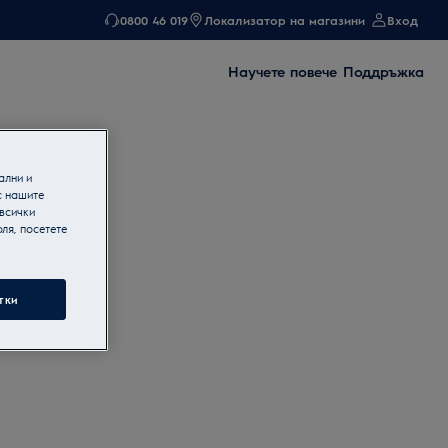
0800 46 019
Локализатор на магазини
Вход
Научете повече
Поддръжка
ални и
с нашите
 всички
ля, посетете
тки