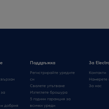
е
Поддръжка
За Electr
Регистрирайте уредите
Контакти
свързан
си
Намерете 
Свалете упътване
За нас
 за
Изтеглете брошура
5 години гаранция за
ъм добрия
всички уреди