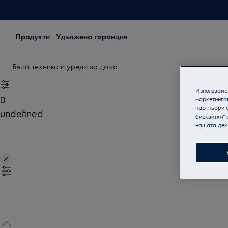
Продукти
Удължена гаранция
Бяла техника и уреди за дома
Използваме 
0
маркетинго
партньори о
undefined
бисквитки“ 
нашата дек