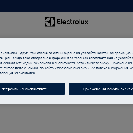
бисквитки и други технологии за оптимизиране на уебсайта, както и за промоцион
ви цели. Също така споделяме информация за това как използвате нашия уебсайт 
т социалните медии, рекламата и аналитиката. Като кликнете върху „Приемане на
се съгласявате с начина, по който използваме бисквитки. За повече информация, мо
ларация за бисквитки.
Настройки на бисквитките
Приемане на всички бискви