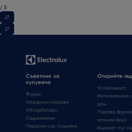
/
3
Съветник за
Открийте ощ
купувача
Устойчивост
Фурни
Интелигентно 
Готварски плотове
дом
Абсорбатори
Парова фурна
Съдомиялни
отличен вкус
Перални със сушилня
Бързият път к