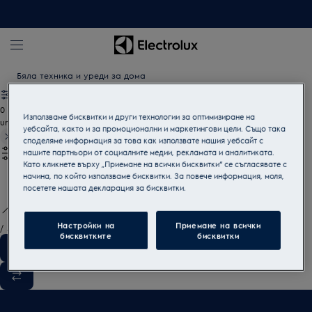
Бяла техника и уреди за дома
0
Използваме бисквитки и други технологии за оптимизиране на
undefined
уебсайта, както и за промоционални и маркетингови цели. Също така
споделяме информация за това как използвате нашия уебсайт с
нашите партньори от социалните медии, рекламата и аналитиката.
Като кликнете върху „Приемане на всички бисквитки“ се съгласявате с
начина, по който използваме бисквитки. За повече информация, моля,
посетете нашата декларация за бисквитки.
Настройки на
Приемане на всички
/
3
бисквитките
бисквитки