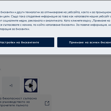
бисквитки и други технологии за оптимизиране на уебсайта, както и за промоцион
ви цели. Също така споделяме информация за това как използвате нашия уебсайт 
т социалните медии, рекламата и аналитиката. Като кликнете върху „Приемане на
се съгласявате с начина, по който използваме бисквитки. За повече информация, мо
ларация за бисквитки.
Настройки на бисквитките
Приемане на всички бискви
.
+
1
а безопасност съгласно
на ръководството за
 прочетете пълното