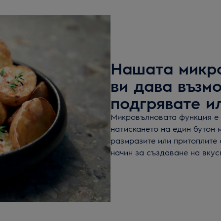
Нашата микр
ви дава възмо
подгрявате и
Микровълновата функция е п
натискането на един бутон 
размразите или притоплите 
начин за създаване на вкус