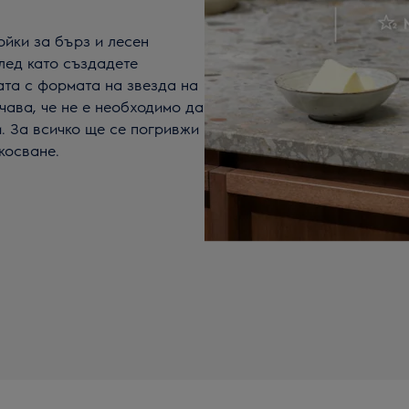
ойки за бърз и лесен
лед като създадете
ата с формата на звезда на
ачава, че не е необходимо да
. За всичко ще се погривжи
косване.