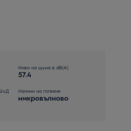
Ниво на шума в dB(A)
57.4
xШxД
Начини на готвене
микровълново