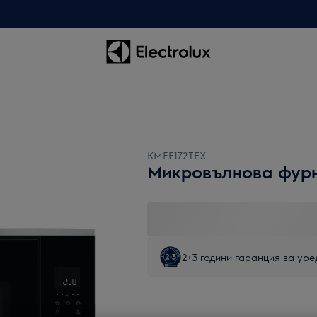
KMFE172TEX
Микровълнова фур
2+3 години гаранция за уред