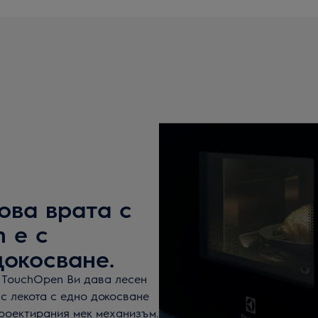
ова врата с
 е с
докосване.
 TouchOpen Ви дава лесен
с лекота с едно докосване
роектирания мек механизъм.