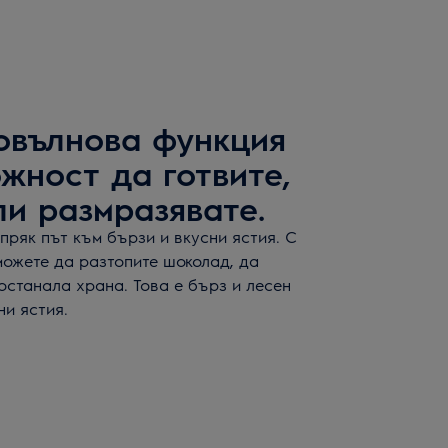
овълнова функция
жност да готвите,
ли размразявате.
ряк път към бързи и вкусни ястия. С
можете да разтопите шоколад, да
останала храна. Това е бърз и лесен
ни ястия.