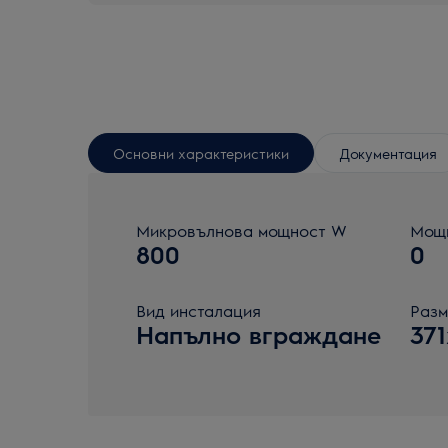
Основни характеристики
Документация
Микровълнова мощност W
Мощн
800
0
Вид инсталация
Разм
Напълно вграждане
37