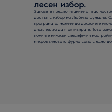
лесен избор.
Запазете предпочитаните от вас настр
достъп с избор на Любима функция. С
програмата, можете да докоснете икон
дисплея, за да я активирате. Това озн
помните никакви специфични настройки
микровълновата фурна само с едно до