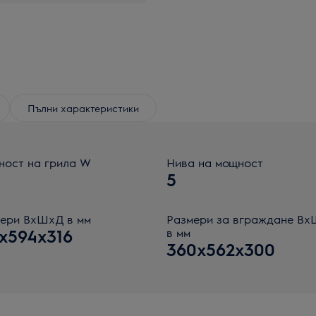
Пълни характеристики
ост на грила W
Нива на мощност
5
ери ВxШxД в мм
Размери за вграждане В
1x594x316
в мм
360x562x300