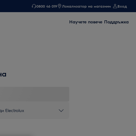
0800 46 019
Локализатор на магазини
Вход
Научете повече
Поддръжка
на
и Electrolux