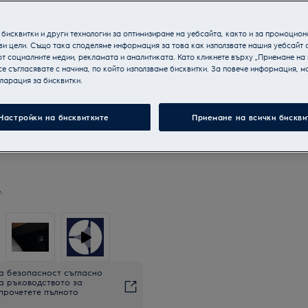
бисквитки и други технологии за оптимизиране на уебсайта, както и за промоцион
ви цели. Също така споделяме информация за това как използвате нашия уебсайт 
т социалните медии, рекламата и аналитиката. Като кликнете върху „Приемане на
се съгласявате с начина, по който използваме бисквитки. За повече информация, мо
ларация за бисквитки.
Настройки на бисквитките
Приемане на всички бискви
.
а безопасност съгласно
на ръководството за
 прочетете пълното