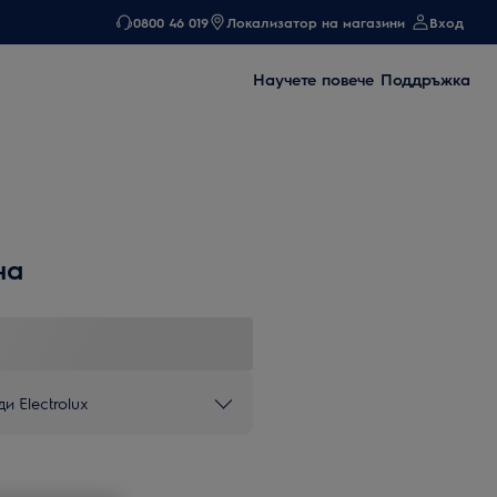
0800 46 019
Локализатор на магазини
Вход
Научете повече
Поддръжка
на
и Electrolux