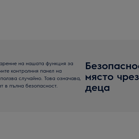
Безопасно
дарение на нашата функция за
чите контролния панел на
място чре
зползва случайно. Това означава,
деца
ат в пълна безопасност.