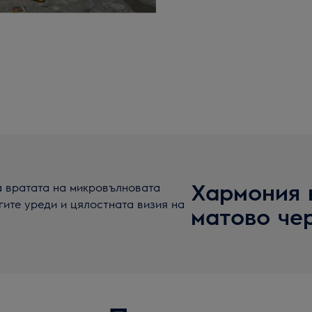
Хармония 
а вратата на микровълновата
ите уреди и цялостната визия на
матово че