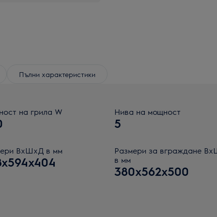
Пълни характеристики
ост на грила W
Нива на мощност
0
5
ери ВxШxД в мм
Размери за вграждане В
8x594x404
в мм
380x562x500