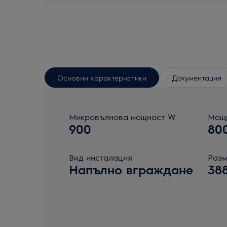
Основни характеристики
Документация
Микровълнова мощност W
Мощн
900
80
Вид инсталация
Разм
Напълно вграждане
38