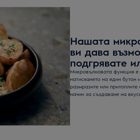
Нашата микр
ви дава възмо
подгрявате и
Микровълновата функция е п
натискането на един бутон 
размразите или притоплите 
начин за създаване на вкус