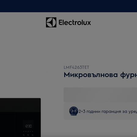
LMF4263TET
Микровълнова фур
2+3 години гаранция за уред