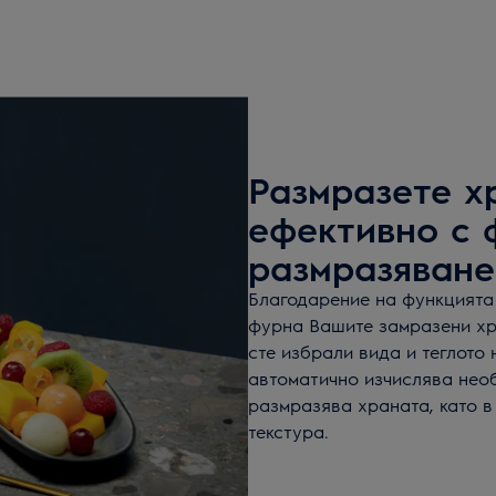
Размразете х
ефективно с 
размразяване
Благодарение на функцията
фурна Вашите замразени хр
сте избрали вида и теглото
автоматично изчислява нео
размразява храната, като в
текстура.