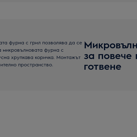
Микровълн
та фурна с грил позволява да се
на микровълновата фурна с
за повече 
кусна хрупкава коричка. Монтажът
готвене
нително пространство.