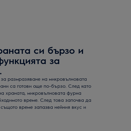
раната си бързо и
функцията за
.
 за размразяване на микровълновата
ани са готови още по-бързо. След като
 на храната, микровълновата фурна
бходимото време. След това започва да
 същото време запазва нейния вкус и