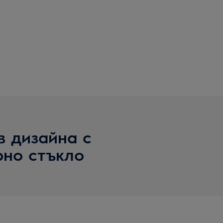
в дизайна с
рно стъкло