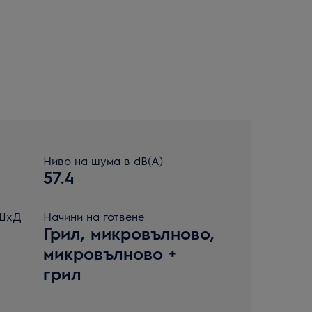
Ниво на шума в dB(A)
57.4
xШxД
Начини на готвене
Грил, микровълново,
микровълново +
грил