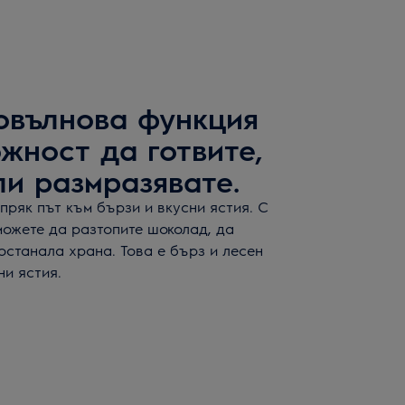
овълнова функция
жност да готвите,
ли размразявате.
ряк път към бързи и вкусни ястия. С
можете да разтопите шоколад, да
останала храна. Това е бърз и лесен
ни ястия.