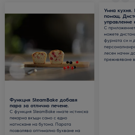
Умна кухня.
помощ. Дист
управление 
С приложението
можете дистан
фурната си и 
персонализира
лесен начин д
преживяване в 
Функция SteamBake добавя
пара за отлично печене.
С функция SteamBake имате истинска
пекарна вкъщи само с едно
натискане на бутона. Парата
позволява оптимално бухване на