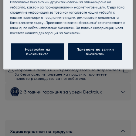
Използваме бисквитки и други технологии за оптимизиране на
EOD6P77WZ
уебсайта, както и за промоционални и маркетингови цели. Също така
Пиролитична фурна
споделяме информация за това как използвате нашия уебсайт с
нашите партньори от социалните медии, рекламата и аналитиката.
Като кликнете върху „Приемане на всички бисквитки“ се съгласявате с
начина, по който използваме бисквитки. За повече информация, моля,
посетете нашата декларация за бисквитки.
Продуктов информационен лист
Настройки на
Приемане на всички
бисквитките
бисквитки
Инструкциите за безопасност и предупрежденията за
безопасност съгласно регламент на ЕС 2023/988 са
изброени в глава 1 и 2 на ръководството за потребителя.
За безопасно използване на продукта прочетете
пълното ръководство за потребителя.
2+3 години гаранция за уреди Electrolux
Характеристики на продукта