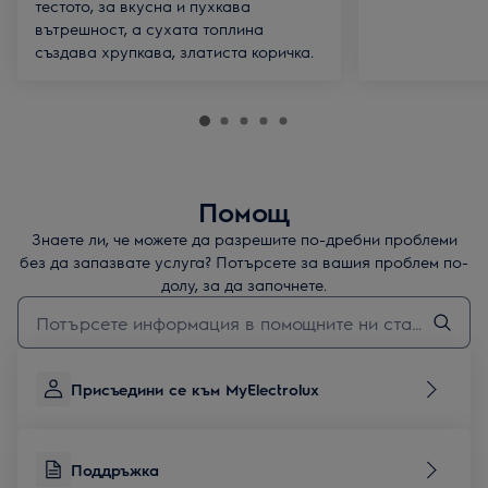
тестото, за вкусна и пухкава
вътрешност, а сухата топлина
създава хрупкава, златиста коричка.
Помощ
Знаете ли, че можете да разрешите по-дребни проблеми
без да запазвате услуга? Потърсете за вашия проблем по-
долу, за да започнете.
Въведете текст за да потърсите статии за поддръжка
Присъедини се към MyElectrolux
Поддръжка