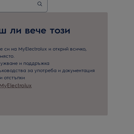
 ли вече този
 си на MyElectrolux и открий всичко,
място.
лужване и поддръжка
ъководства за употреба и документация
и отстъпки
yElectrolux