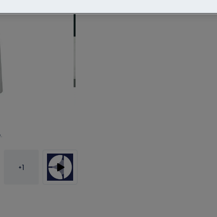
.
+
1