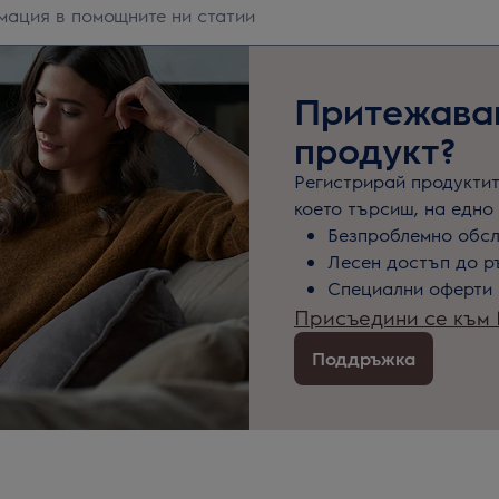
Притежаваш
продукт?
Регистрирай продуктите
което търсиш, на едно 
Безпроблемно обс
Лесен достъп до р
Специални оферти 
Присъедини се към M
Поддръжка