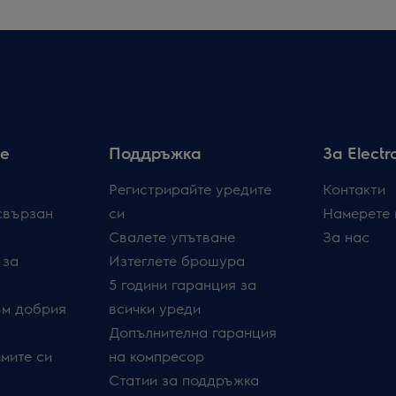
е
Поддръжка
За Electr
Регистрирайте уредите
Контакти
свързан
си
Намерете 
Свалете упътване
За нас
 за
Изтеглете брошура
5 години гаранция за
ъм добрия
всички уреди
Допълнителна гаранция
мите си
на компресор
Статии за поддръжка