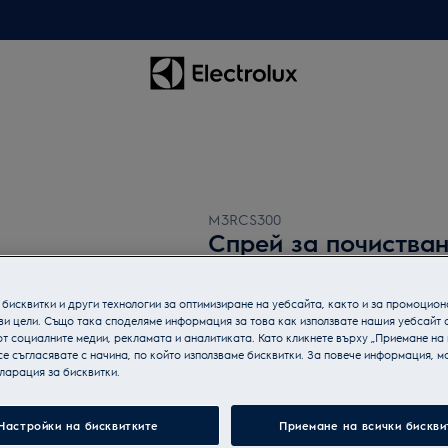
M3RCS300
Спрей за почиства
бисквитки и други технологии за оптимизиране на уебсайта, както и за промоцион
ви цели. Също така споделяме информация за това как използвате нашия уебсайт 
т социалните медии, рекламата и аналитиката. Като кликнете върху „Приемане на
се съгласявате с начина, по който използваме бисквитки. За повече информация, мо
ларация за бисквитки.
Настройки на бисквитките
Приемане на всички бискви