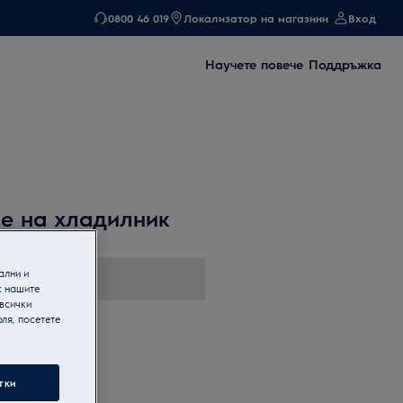
0800 46 019
Локализатор на магазини
Вход
Научете повече
Поддръжка
не на хладилник
ални и
с нашите
 всички
ля, посетете
тки