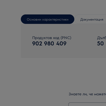
Основни характеристики
Документация
Продуктов код (PNC)
Дълб
902 980 409
50
Знаете ли, че може
Въведете текст з