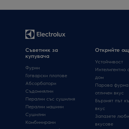
Съветник за
Открийте ощ
купувача
Устойчивост
Фурни
Интелигентно 
Готварски плотове
дом
Абсорбатори
Парова фурна
Съдомиялни
отличен вкус
Перални със сушилня
Бързият път к
Перални машини
вкус
Сушилни
Запазете люби
Комбинирани
вкусове