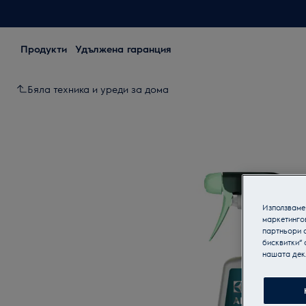
Продукти
Удължена гаранция
Бяла техника и уреди за дома
Използваме 
маркетинго
партньори о
бисквитки“ 
нашата дек