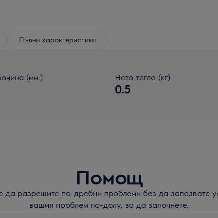
Пълни характеристики
очина (мм.)
Нето тегло (кг)
0.5
Помощ
те да разрешите по-дребни проблеми без да запазвате у
вашия проблем по-долу, за да започнете.
а да потърсите статии за поддръжка