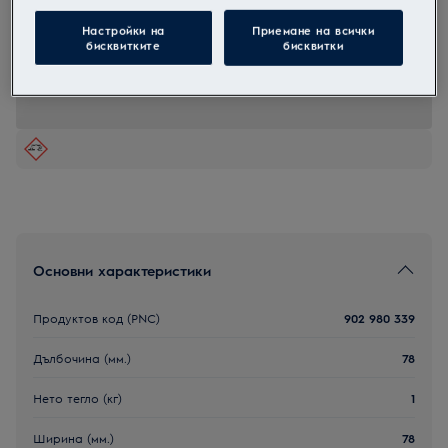
M3KCD201
Настройки на
Приемане на всички
Универсален препарат срещу
бисквитките
бисквитки
котлен камък 1л.
Основни характеристики
Продуктов код (PNC)
902 980 339
Дълбочина (мм.)
78
Нето тегло (кг)
1
Ширина (мм.)
78