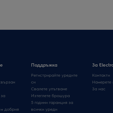
е
Поддръжка
За Electr
Регистрирайте уредите
Контакти
свързан
си
Намерете 
Свалете упътване
За нас
 за
Изтеглете брошура
5 години гаранция за
ъм добрия
всички уреди