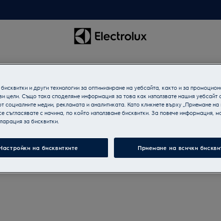
ари
бисквитки и други технологии за оптимизиране на уебсайта, както и за промоцион
ви цели. Също така споделяме информация за това как използвате нашия уебсайт 
т социалните медии, рекламата и аналитиката. Като кликнете върху „Приемане на
се съгласявате с начина, по който използваме бисквитки. За повече информация, мо
ларация за бисквитки.
Настройки на бисквитките
Приемане на всички бискви