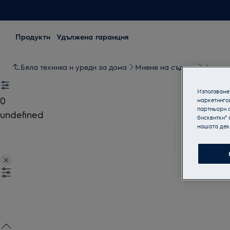
Продукти
Удължена гаранция
Бяла техника и уреди за дома
Миене на съдове
Аксесо
Използваме 
0
маркетинго
партньори о
undefined
бисквитки“ 
нашата дек