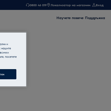
0800 46 019
Локализатор на магазини
Вход
Научете повече
Поддръжка
ални и
с нашите
 всички
ля, посетете
тки