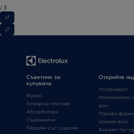
/
3
Съветник за
Открийте ощ
купувача
Устойчивост
Фурни
Интелигентно 
Готварски плотове
дом
Абсорбатори
Парова фурна
Съдомиялни
отличен вкус
Перални със сушилня
Бързият път к