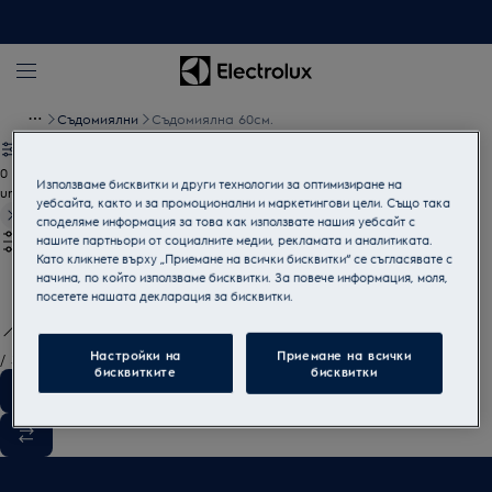
Съдомиялни
Съдомиялна 60см.
0
Използваме бисквитки и други технологии за оптимизиране на
undefined
уебсайта, както и за промоционални и маркетингови цели. Също така
споделяме информация за това как използвате нашия уебсайт с
нашите партньори от социалните медии, рекламата и аналитиката.
Като кликнете върху „Приемане на всички бисквитки“ се съгласявате с
начина, по който използваме бисквитки. За повече информация, моля,
посетете нашата декларация за бисквитки.
Настройки на
Приемане на всички
/
3
бисквитките
бисквитки