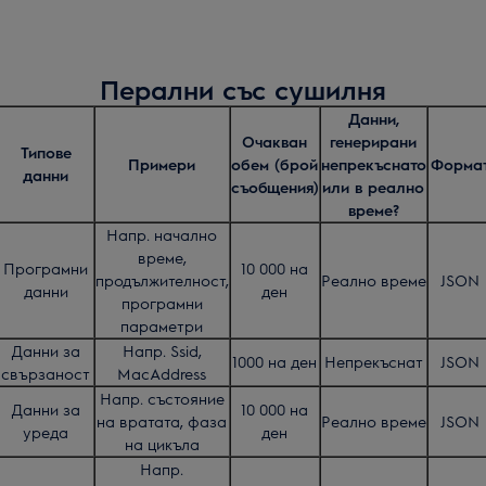
Перални със сушилня
Данни,
Очакван
генерирани
Типове
Примери
обем (брой
непрекъснато
Форма
данни
съобщения)
или в реално
време?
Напр. начално
време,
Програмни
10 000 на
продължителност,
Реално време
JSON
данни
ден
програмни
параметри
Данни за
Напр. Ssid,
1000 на ден
Непрекъснат
JSON
свързаност
MacAddress
Напр. състояние
Данни за
10 000 на
на вратата, фаза
Реално време
JSON
уреда
ден
на цикъла
Напр.