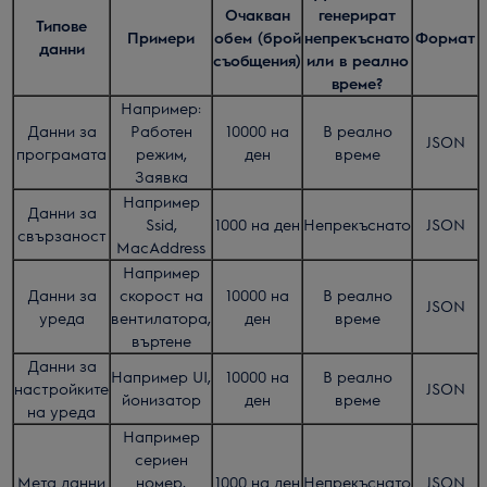
Очакван
генерират
Типове
Примери
обем (брой
непрекъснато
Формат
данни
съобщения)
или в реално
време?
Например:
Данни за
Работен
10000 на
В реално
JSON
програмата
режим,
ден
време
Заявка
Например
Данни за
Ssid,
1000 на ден
Непрекъснато
JSON
свързаност
MacAddress
Например
Данни за
скорост на
10000 на
В реално
JSON
уреда
вентилатора,
ден
време
въртене
Данни за
Например UI,
10000 на
В реално
настройките
JSON
йонизатор
ден
време
на уреда
Например
сериен
Мета данни
номер,
1000 на ден
Непрекъснато
JSON