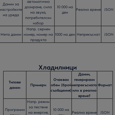
автоматично
Данни за
дозиране, сила
10 000 на
настройките
Реално време
JSON
на звука,
ден
на уреда
потребителски
избор
Напр. сериен
Мета данни
номер, номер на
1000 на ден
Непрекъснат
JSON
продукта
Хладилници
Данни,
Очакван
генерирани
Типове
Примери
обем (брой
непрекъснато
Формат
данни
съобщения)
или в реално
време?
Напр. режим
за пестене
Програмни
10 000 на
на енергия,
Реално време
JSON
данни
ден