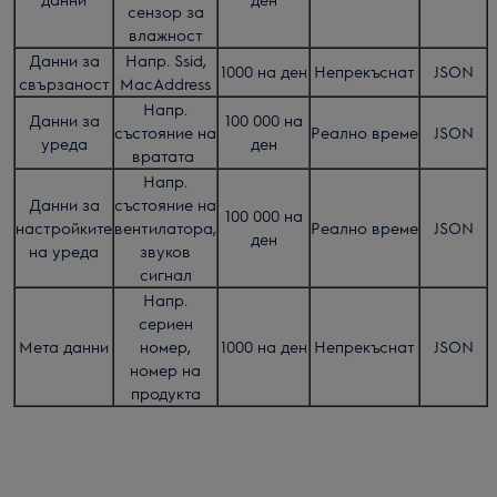
сензор за
влажност
Данни за
Напр. Ssid,
1000 на ден
Непрекъснат
JSON
свързаност
MacAddress
Напр.
Данни за
100 000 на
състояние на
Реално време
JSON
уреда
ден
вратата
Напр.
Данни за
състояние на
100 000 на
настройките
вентилатора,
Реално време
JSON
ден
на уреда
звуков
сигнал
Напр.
сериен
Мета данни
номер,
1000 на ден
Непрекъснат
JSON
номер на
продукта