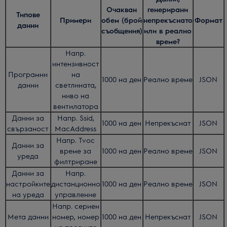
Очакван
генерирани
Типове
Примери
обем (брой
непрекъснато
Формат
данни
съобщения)
или в реално
време?
Напр.
интензивност
Програмни
на
1000 на ден
Реално време
JSON
данни
светлината,
ниво на
вентилатора
Данни за
Напр. Ssid,
1000 на ден
Непрекъснат
JSON
свързаност
MacAddress
Напр. Tvoc
Данни за
време за
1000 на ден
Реално време
JSON
уреда
филтриране
Данни за
Напр.
настройките
дистанционно
1000 на ден
Реално време
JSON
на уреда
управление
Напр. сериен
Мета данни
номер, номер
1000 на ден
Непрекъснат
JSON