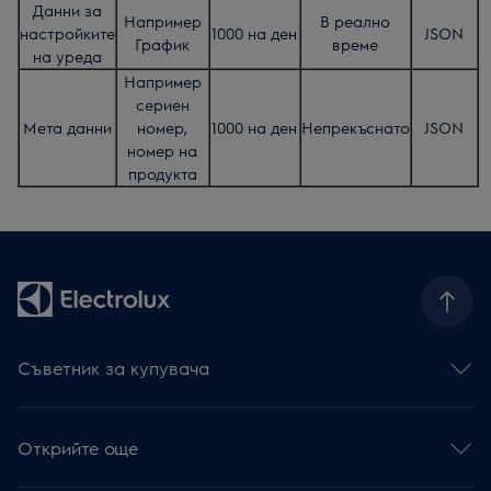
Данни за
Например
В реално
настройките
1000 на ден
JSON
График
време
на уреда
Например
сериен
Мета данни
номер,
1000 на ден
Непрекъснато
JSON
номер на
продукта
Съветник за купувача
Фурни
Готварски плотове
Открийте още
Абсорбатори
Съдомиялни