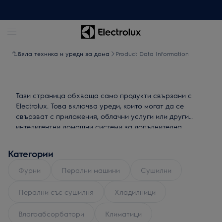
Бяла техника и уреди за дома
Product Data Information
Тази страница обхваща само продукти свързани с
Electrolux. Това включва уреди, които могат да се
свързват с приложения, облачни услуги или други
интелигентни домашни системи за допълнителна
функционалност.
Категории
Фурни
Перални машини
Сушилни
Перални със сушилня
Хладилници
Влагоабсорбатори
Климатици