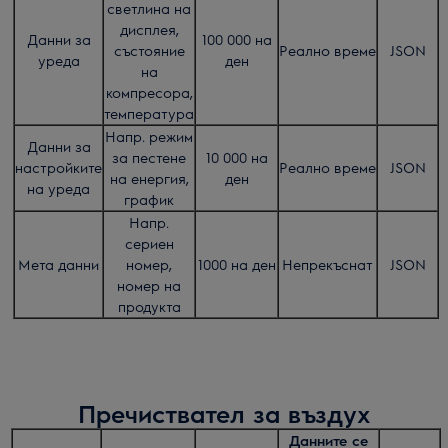
светлина на
дисплея,
Данни за
100 000 на
състояние
Реално време
JSON
уреда
ден
на
компресора,
температура
Напр. режим
Данни за
за пестене
10 000 на
настройките
Реално време
JSON
на енергия,
ден
на уреда
график
Напр.
сериен
Мета данни
номер,
1000 на ден
Непрекъснат
JSON
номер на
продукта
Пречиствател за въздух
Данните се