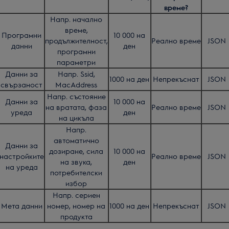
време?
Напр. начално
време,
Програмни
10 000 на
продължителност,
Реално време
JSON
данни
ден
програмни
параметри
Данни за
Напр. Ssid,
1000 на ден
Непрекъснат
JSON
свързаност
MacAddress
Напр. състояние
Данни за
10 000 на
на вратата, фаза
Реално време
JSON
уреда
ден
на цикъла
Напр.
автоматично
Данни за
дозиране, сила
10 000 на
настройките
Реално време
JSON
на звука,
ден
на уреда
потребителски
избор
Напр. сериен
Мета данни
номер, номер на
1000 на ден
Непрекъснат
JSON
продукта