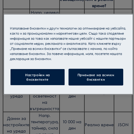
време?
Напр. целева
Програмни
температура,
10 000 на
Реално време
JSON
данни
време на
ден
Използваме бисквитки и други технологии за оптимизиране на уебсайта,
работа
както и за промоционални и маркетингови цели. Също така споделяме
Данни за
Напр. Ssid,
информация за това как използвате нашия уебсайт с нашите партньори
1000 на ден
Непрекъснат
JSON
от социалните медии, рекламата и аналитиката. Като кликнете върху
свързаност
MacAddress
„Приемане на всички бисквитки“ се съгласявате с начина, по който
Напр.
използваме бисквитки. За повече информация, моля, посетете нашата
Данни за
Температура
10 000 на
декларация за бисквитки.
Реално време
JSON
аксесоара
на сондата за
ден
храна
Настройки на
Приемане на всички
Напр.
бисквитките
бисквитки
състояние на
Данни за
вратата,
10 000 на
Реално време
JSON
уреда
осветеност
ден
на
вътрешността
Напр.
Данни за
температура,
10 000 на
настройките
Реално време
JSON
таймер, сила
ден
на уреда