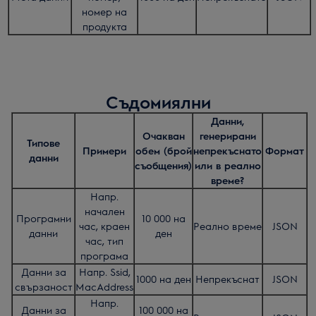
номер на
продукта
Съдомиялни
Данни,
Очакван
генерирани
Типове
Примери
обем (брой
непрекъснато
Формат
данни
съобщения)
или в реално
време?
Напр.
начален
Програмни
10 000 на
час, краен
Реално време
JSON
данни
ден
час, тип
програма
Данни за
Напр. Ssid,
1000 на ден
Непрекъснат
JSON
свързаност
MacAddress
Напр.
Данни за
100 000 на