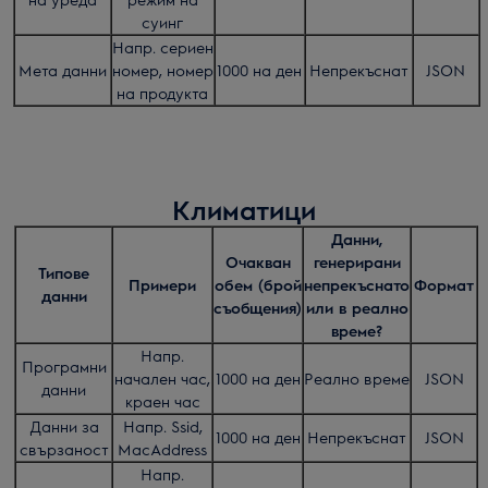
суинг
Напр. сериен
Мета данни
номер, номер
1000 на ден
Непрекъснат
JSON
на продукта
Климатици
Данни,
Очакван
генерирани
Типове
Примери
обем (брой
непрекъснато
Формат
данни
съобщения)
или в реално
време?
Напр.
Програмни
начален час,
1000 на ден
Реално време
JSON
данни
краен час
Данни за
Напр. Ssid,
1000 на ден
Непрекъснат
JSON
свързаност
MacAddress
Напр.