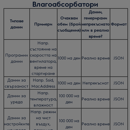
Влагоабсорбатори
Данни,
Очакван
генерирани
Типове
Примери
обем (брой
непрекъснато
Формат
данни
съобщения)
или в реално
време?
Напр.
състояние на
Програмни
скоростта на
1000 на ден
Реално време
JSON
данни
вентилатора,
време на
стартиране
Данни за
Напр. Ssid,
1000 на ден
Непрекъснат
JSON
свързаност
MacAddress
Напр.
Данни за
100 000 на
температура,
Реално време
JSON
уреда
ден
влажност
Напр. режим
Данни за
на чист
100 000 на
настройките
въздух,
Реално време
JSON
ден
на уреда
режим на