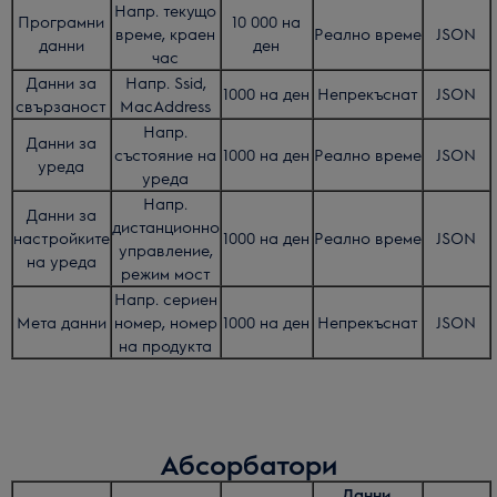
Напр. текущо
Програмни
10 000 на
време, краен
Реално време
JSON
данни
ден
час
Данни за
Напр. Ssid,
1000 на ден
Непрекъснат
JSON
свързаност
MacAddress
Напр.
Данни за
състояние на
1000 на ден
Реално време
JSON
уреда
уреда
Напр.
Данни за
дистанционно
настройките
1000 на ден
Реално време
JSON
управление,
на уреда
режим мост
Напр. сериен
Мета данни
номер, номер
1000 на ден
Непрекъснат
JSON
на продукта
Абсорбатори
Данни,