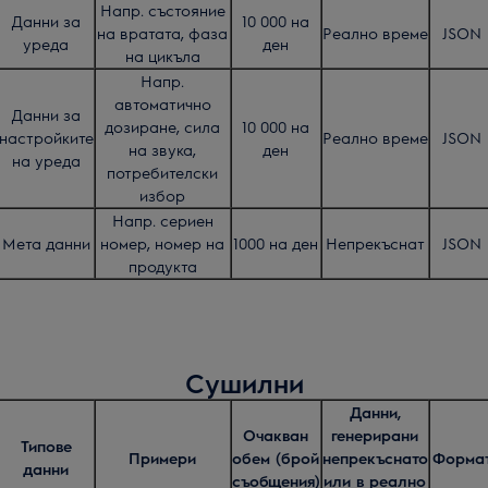
Напр. състояние
Данни за
10 000 на
на вратата, фаза
Реално време
JSON
уреда
ден
на цикъла
Напр.
автоматично
Данни за
дозиране, сила
10 000 на
настройките
Реално време
JSON
на звука,
ден
на уреда
потребителски
избор
Напр. сериен
Мета данни
номер, номер на
1000 на ден
Непрекъснат
JSON
продукта
Сушилни
Данни,
Очакван
генерирани
Типове
Примери
обем (брой
непрекъснато
Форма
данни
съобщения)
или в реално