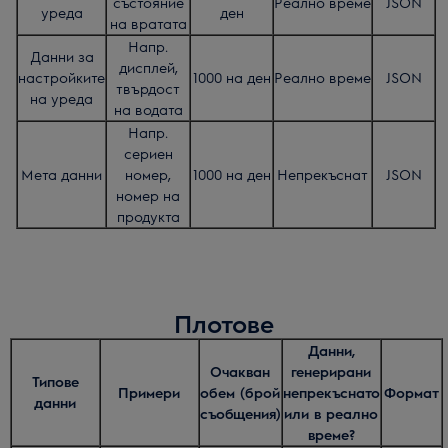
състояние
Реално време
JSON
уреда
ден
на вратата
Напр.
Данни за
дисплей,
настройките
1000 на ден
Реално време
JSON
твърдост
на уреда
на водата
Напр.
сериен
Мета данни
номер,
1000 на ден
Непрекъснат
JSON
номер на
продукта
Плотове
Данни,
Очакван
генерирани
Типове
Примери
обем (брой
непрекъснато
Формат
данни
съобщения)
или в реално
време?