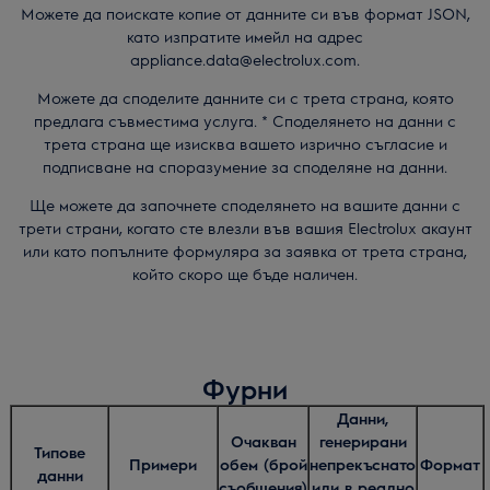
Можете да поискате копие от данните си във формат JSON,
като изпратите имейл на адрес
appliance.data@electrolux.com.
Можете да споделите данните си с трета страна, която
предлага съвместима услуга. * Споделянето на данни с
трета страна ще изисква вашето изрично съгласие и
подписване на споразумение за споделяне на данни.
Ще можете да започнете споделянето на вашите данни с
трети страни, когато сте влезли във вашия Electrolux акаунт
или като попълните формуляра за заявка от трета страна,
който скоро ще бъде наличен.
Фурни
Данни,
Очакван
генерирани
Типове
Примери
обем (брой
непрекъснато
Формат
данни
съобщения)
или в реално