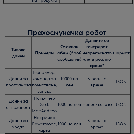
на продукта
Прахосмукачка робот
Данните се
Очакван
генерират
Типове
Примери
обем (брой
непрекъснато
Формат
данни
съобщения)
или в реално
време?
Например:
Данни за
команда за
10000 на
В реално
JSON
програмата
почистване,
ден
време
заявка
Например
Данни за
Ssid,
1000 на ден
Непрекъснато
JSON
свързаност
MacAddress
Например
Данни за
В реално
Powermode,
1000 на ден
JSON
уреда
време
карта