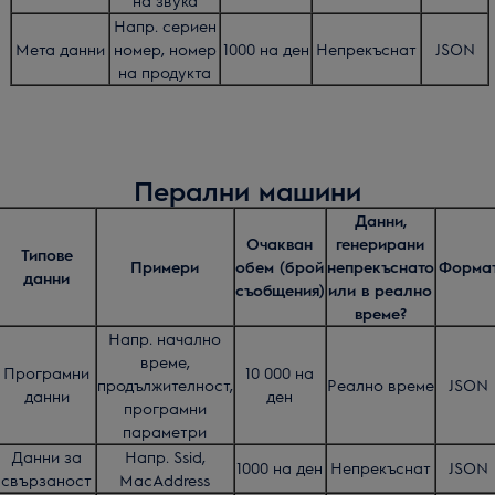
на звука
Напр. сериен
Мета данни
номер, номер
1000 на ден
Непрекъснат
JSON
на продукта
Перални машини
Данни,
Очакван
генерирани
Типове
Примери
обем (брой
непрекъснато
Форма
данни
съобщения)
или в реално
време?
Напр. начално
време,
Програмни
10 000 на
продължителност,
Реално време
JSON
данни
ден
програмни
параметри
Данни за
Напр. Ssid,
1000 на ден
Непрекъснат
JSON
свързаност
MacAddress