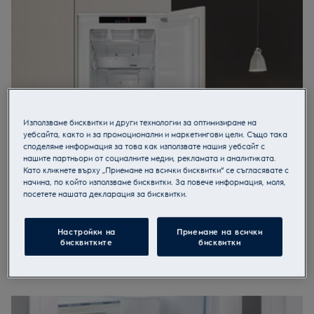
фризер. Последвайте нашия лесен съветник на
купувача, който ще ви помогне да откриете идеалния
за вас фризер.
Използваме бисквитки и други технологии за оптимизиране на
уебсайта, както и за промоционални и маркетингови цели. Също така
споделяме информация за това как използвате нашия уебсайт с
нашите партньори от социалните медии, рекламата и аналитиката.
Като кликнете върху „Приемане на всички бисквитки“ се съгласявате с
начина, по който използваме бисквитки. За повече информация, моля,
посетете нашата декларация за бисквитки.
Пространство
Настройки на
Приемане на всички
Нашите фризери варират от високи вертикални фризери
бисквитките
бисквитки
до вградени модели побиращи се под плота, както и
хоризонтални фризери предназначени за съхранение на
продукти в насипно състояние.
Стандартните вертикални фризери
са лесни за подредба и