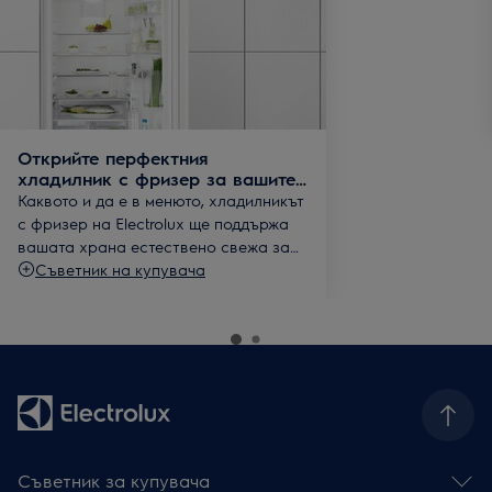
Открийте перфектния
хладилник с фризер за вашите
нужди
Каквото и да е в менюто, хладилникът
с фризер на Electrolux ще поддържа
вашата храна естествено свежа за
по-дълго време.
Съветник на купувача
Съветник за купувача