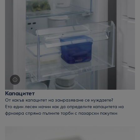
предлагат максимален капацитет за съхранение.
Вградени фризери
с размер на съдомиялна и се побират
добре под кухненски плотове със стандартна височина.
Вертикалните фризери
имат капак вместо с врата и са
перфектни за замразяване на продукти в насипно
състояние.
Височината, широчината и дълбочината могат да варират.
Разгледайте цялата серия, за да откриете размера, който е
най-подходящ за вашия дом.
Капацитет
От какъв капацитет на замразяване се нуждаете?
Ето един лесен начин как да определите капацитета на
фризера спрямо пълните торби с пазарски покупки:
93 литра
– 5 торби с продукти
200 литра
– 11 торби
387 литра
– 20 торби
Полезене съвет:
Търсете чекмеджето MaxiBox и FlexiSpace