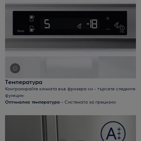
се нуждае от ръчно размразяване.
Температура
Контролирайте климата във фризера си - търсете следните
функции:
Оптимална температура
– Системата за прецизно
замразяване на Electrolux поддържа равномерна
температура във всяко чекмедже, за да може храната ви
да издържи по-дълго и да остане свежа.
Експресно замразяване
– Функцията FastFreeze на
Electrolux спомага за замразяването на пресните ви