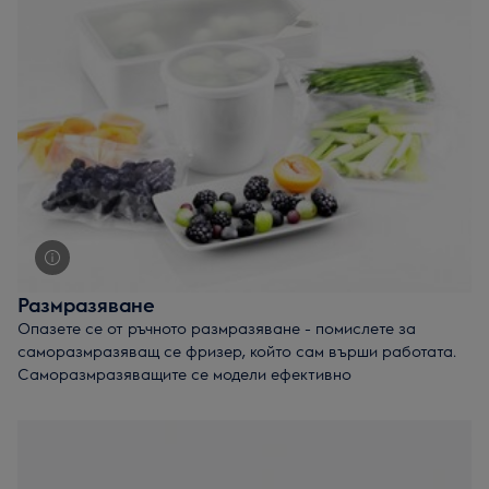
интериор за лесно съхранение на по-големи артикули.
Размразяване
Опазете се от ръчното размразяване - помислете за
саморазмразяващ се фризер, който сам върши работата.
Саморазмразяващите се модели ефективно
предотвратяват замръзването и запазват оригиналния
вкус и текстура на вашата храна, държейки ледените
кристали на разстояние от нея.
С технологията NoFrost на Electrolux вие ще се
наслаждавате на висококачествен фризер, който никога не