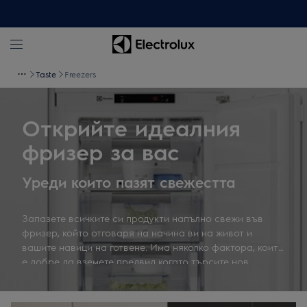
Taste
Freezers
Открийте идеалния
фризер за вас
Уреди които пазят свежестта
Запазете всичките си продукти напълно свежи във
фризер, който отговаря на начина ви на живот и
вашите навици на готвене. Има няколко фактора, които
е добре да вземете предвид когато търсите нов
фризер. Наличното пространство, предпочитанията ви
при пазаруване, а също и различните функции за
размразяване, ще окажат влияние върху избора ви на