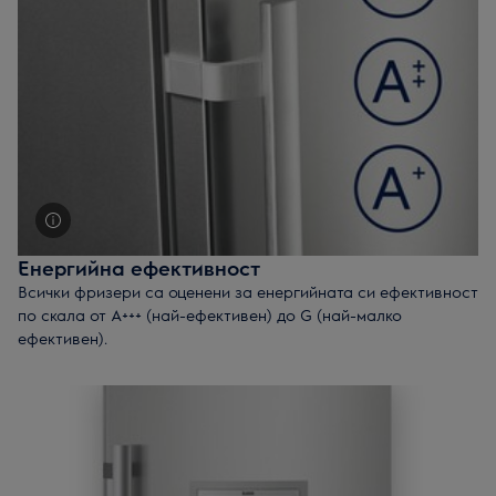
продукти почти незабавно, запазвайки техния вкус, цвят и
хранителна стойност.
Сигнал за висока температура
– Предупредителният
сигнал за висока температура ще ви уведоми, ако вратата
е останала отворене, или ако вътрешната температура се
покачва.
Енергийна ефективност
Всички фризери са оценени за енергийната си ефективност
по скала от A+++ (най-ефективен) до G (най-малко
ефективен).
Избирайки фризер от енергийно ефективен клас А+ и
нагоре ще ви помогне да намалите сметките си за енергия.
За сравнение, фризер от енергиен клас A++ е с 21% по-
ефективен от клас А+.
Полезене съвет:
Намалете консумацията на енергия като
преместите хладилника си по-далече от радиатора или