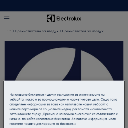
Пречистватели за въздух
Пречиствател за въздух
Използваме бисквитки и други технологии за оптимизиране на
уебсайта, както и за промоционални и маркетингови цели. Също така
споделяме информация за това как използвате нашия уебсайт с
нашите партньори от социалните медии, рекламата и аналитиката.
Като кликнете върху „Приемане на всички бисквитки“ се съгласявате с
начина, по който използваме бисквитки. За повече информация, моля,
посетете нашата декларация за бисквитки.