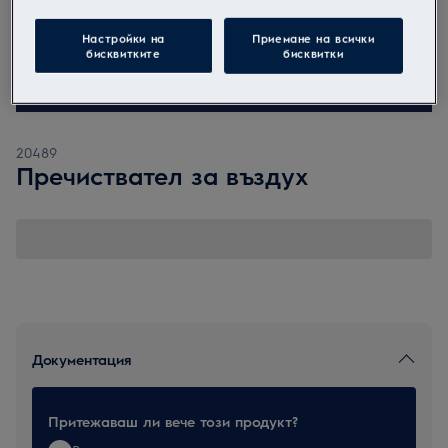
Настройки на
Приемане на всички
бисквитките
бисквитки
20489
Пречиствател за въздух
Документация
Притежаваш ли вече този продукт?