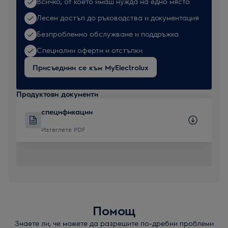
Всичко, от което имаш нужда на едно място
Лесен достъп до ръководства и документация
Безпроблемно обслужване и поддръжка
Специални оферти и отстъпки
Присъедини се към MyElectrolux
Продуктови документи
спецификации
Изтеглете PDF
Помощ
Знаете ли, че можете да разрешите по-дребни проблеми