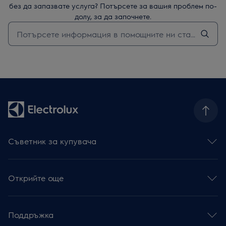
без да запазвате услуга? Потърсете за вашия проблем по-
долу, за да започнете.
Въведете текст за да потърсите статии за поддръжка
Съветник за купувача
Фурни
Готварски плотове
Открийте още
Абсорбатори
Съдомиялни
Устойчивост
Перални със сушилня
Интелигентно свързан дом
Перални машини
Поддръжка
Парова фурна за отличен вкус
Сушилни