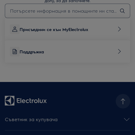
долу, за да започнете.
Въведете текст за да потърсите статии за поддръжка
Присъедини се към MyElectrolux
Поддръжка
Съветник за купувача
Фурни