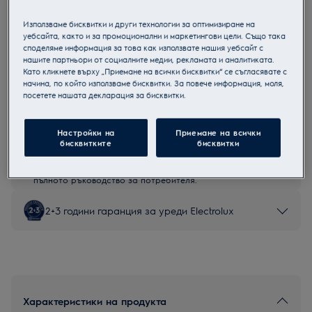
LFP816K
Използваме бисквитки и други технологии за оптимизиране на
Черен абсорбатор
уебсайта, както и за промоционални и маркетингови цели. Също така
споделяме информация за това как използвате нашия уебсайт с
нашите партньори от социалните медии, рекламата и аналитиката.
Като кликнете върху „Приемане на всички бисквитки“ се съгласявате с
начина, по който използваме бисквитки. За повече информация, моля,
посетете нашата декларация за бисквитки.
Продуктов информационен лист
Настройки на
Приемане на всички
Инструкциите за безопасност и предупрежденията за
бисквитките
бисквитки
безопасност съгласно регламент на ЕС 2023/988 са
изброени в глава 1 и 2 на ръководството за потребителя.
За безопасно използване на продукта прочетете
пълното ръководство за потребителя.
2+3 години гаранция за уреди Electrolux
Характеристики на продукта