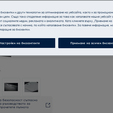
бисквитки и други технологии за оптимизиране на уебсайта, както и за промоцион
ви цели. Също така споделяме информация за това как използвате нашия уебсайт 
т социалните медии, рекламата и аналитиката. Като кликнете върху „Приемане на
се съгласявате с начина, по който използваме бисквитки. За повече информация, мо
ларация за бисквитки.
Настройки на бисквитките
Приемане на всички бискви
.
а безопасност съгласно
на ръководството за
 прочетете пълното