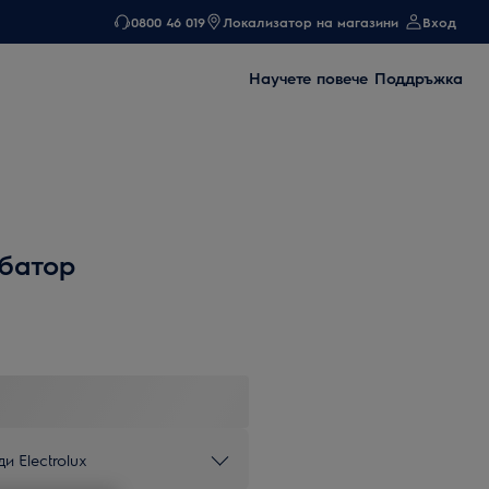
0800 46 019
Локализатор на магазини
Вход
Научете повече
Поддръжка
батор
и Electrolux