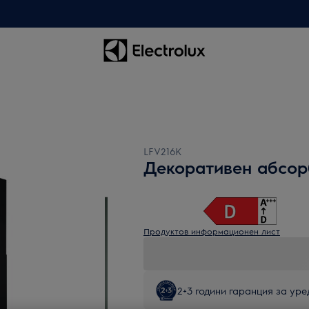
LFV216K
Декоративен абсор
Продуктов информационен лист
2+3 години гаранция за уред