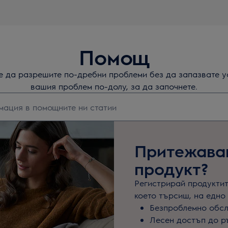
Помощ
те да разрешите по-дребни проблеми без да запазвате у
вашия проблем по-долу, за да започнете.
а да потърсите статии за поддръжка
Притежаваш
продукт?
Регистрирай продуктите
което търсиш, на едно 
Безпроблемно обс
Лесен достъп до р