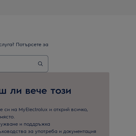
слуга? Потърсете за
 ли вече този
 си на MyElectrolux и открий всичко,
място.
лужване и поддръжка
ъководства за употреба и документация