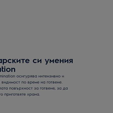
арските си умения
ation
mination осигурява интензивно и
 видимост по време на готвене.
ата повърхност за готвене, за да
то приготвяте храна.