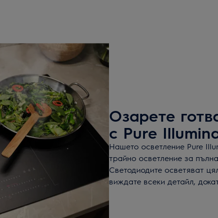
Озарете готв
с Pure Illumin
Нашето осветление Pure Illu
трайно осветление за пълна
Светодиодите осветяват цял
виждате всеки детайл, дока