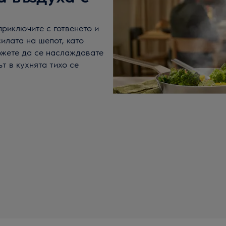
приключите с готвенето и
илата на шепот, като
можете да се наслаждавате
т в кухнята тихо се