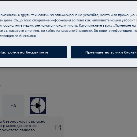
бисквитки и други технологии за оптимизиране на уебсайта, както и за промоцион
ви цели. Също така споделяме информация за това как използвате нашия уебсайт 
т социалните медии, рекламата и аналитиката. Като кликнете върху „Приемане на
се съгласявате с начина, по който използваме бисквитки. За повече информация, мо
ларация за бисквитки.
Настройки на бисквитките
Приемане на всички бискви
.
+
4
а безопасност съгласно
на ръководството за
 прочетете пълното