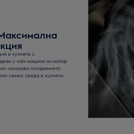
. Максимална
акция
ия в кухнята с
удван с най-мощния ни мотор
вно изсмуква изпаренията
лно свежа среда в кухнята.