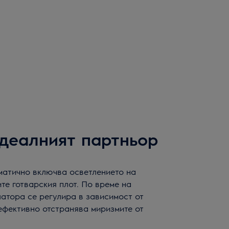
деалният партньор
атично включва осветлението на
те готварския плот. По време на
латора се регулира в зависимост от
 ефективно отстранява миризмите от