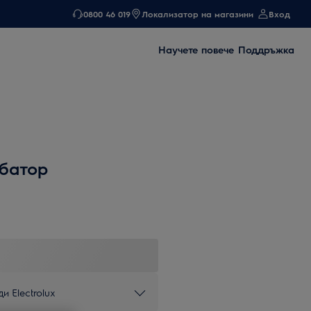
0800 46 019
Локализатор на магазини
Вход
Научете повече
Поддръжка
батор
и Electrolux