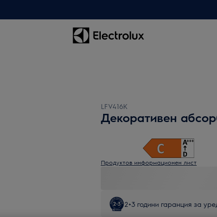
LFV416K
Декоративен абсор
Продуктов информационен лист
2+3 години гаранция за уред