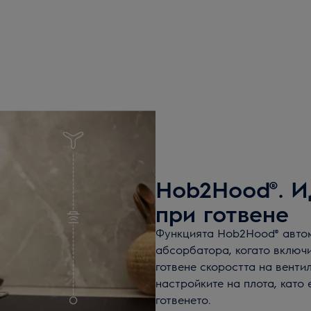
Hob2Hood®. И
при готвене
Функцията Hob2Hood® автом
абсорбатора, когато включи
готвене скоростта на венти
настройките на плота, като
готвенето.