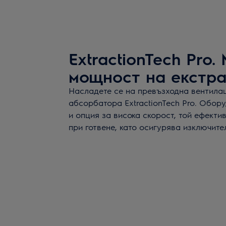
ExtractionTech Pro
мощност на екстр
Насладете се на превъзходна вентилац
абсорбатора ExtractionTech Pro. Обор
и опция за висока скорост, той ефекти
при готвене, като осигурява изключите