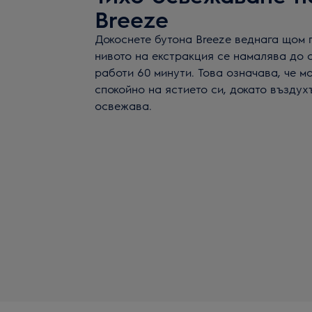
Breeze
Докоснете бутона Breeze веднага щом 
нивото на екстракция се намалява до с
работи 60 минути. Това означава, че 
спокойно на ястието си, докато въздухъ
освежава.