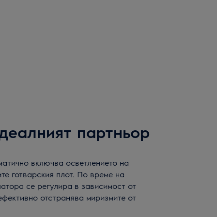
деалният партньор
атично включва осветлението на
те готварския плот. По време на
латора се регулира в зависимост от
 ефективно отстранява миризмите от