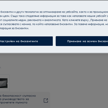
бисквитки и други технологии за оптимизиране на уебсайта, както и за промоцион
ви цели. Също така споделяме информация за това как използвате нашия уебсайт 
т социалните медии, рекламата и аналитиката. Като кликнете върху „Приемане на
се съгласявате с начина, по който използваме бисквитки. За повече информация, мо
ларация за бисквитки.
Настройки на бисквитките
Приемане на всички бискви
.
а безопасност съгласно
на ръководството за
 прочетете пълното