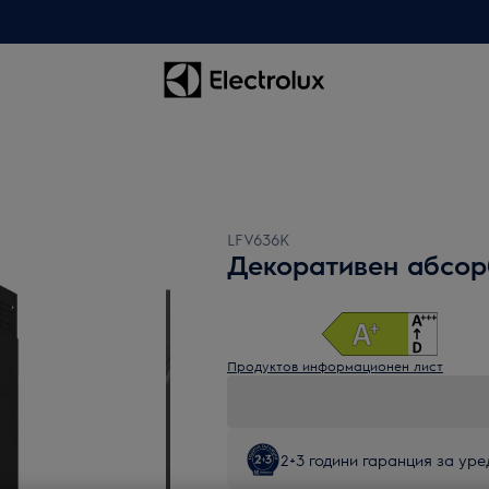
LFV636K
Декоративен абсор
Продуктов информационен лист
2+3 години гаранция за уред