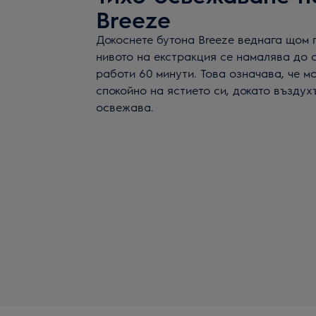
Breeze
Докоснете бутона Breeze веднага щом 
нивото на екстракция се намалява до с
работи 60 минути. Това означава, че 
спокойно на ястието си, докато въздухъ
освежава.