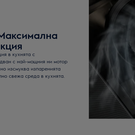
. Максимална
акция
ия в кухнята с
удван с най-мощния ни мотор
вно изсмуква изпаренията
лно свежа среда в кухнята.