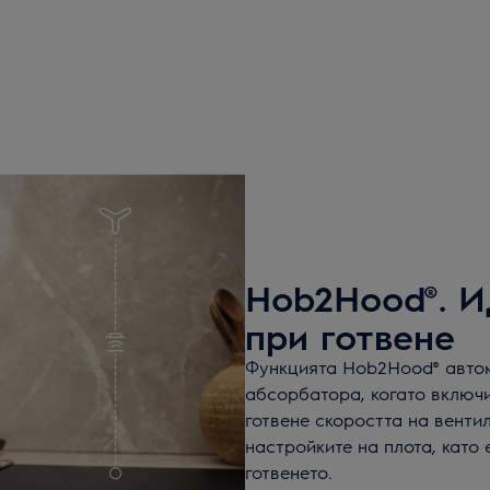
Hob2Hood®. И
при готвене
Функцията Hob2Hood® автом
абсорбатора, когато включи
готвене скоростта на венти
настройките на плота, като
готвенето.