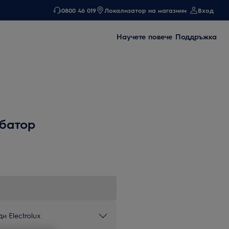
0800 46 019
Локализатор на магазини
Вход
Научете повече
Поддръжка
батор
и Electrolux