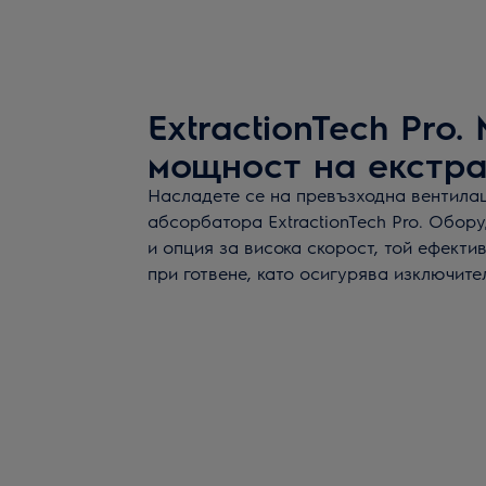
ExtractionTech Pro
мощност на екстр
Насладете се на превъзходна вентилац
абсорбатора ExtractionTech Pro. Обор
и опция за висока скорост, той ефекти
при готвене, като осигурява изключите