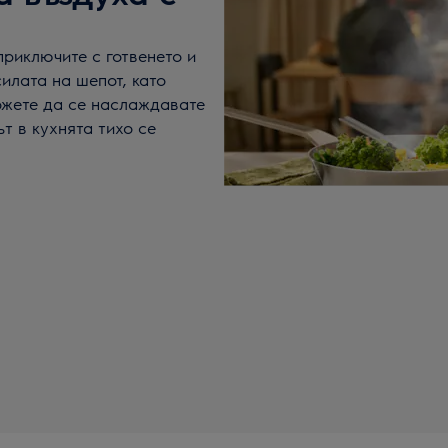
приключите с готвенето и
илата на шепот, като
можете да се наслаждавате
т в кухнята тихо се