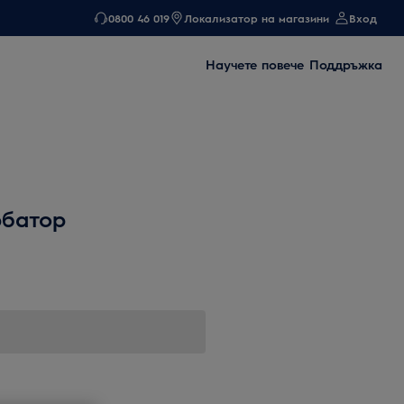
0800 46 019
Локализатор на магазини
Вход
Научете повече
Поддръжка
рбатор