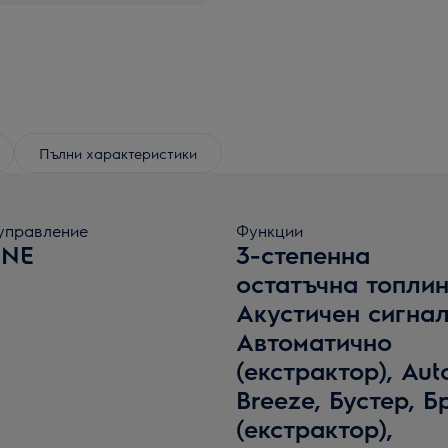
Пълни характеристики
управление
Функции
ONE
3-степенна
остатъчна топлин
Акустичен сигнал
Автоматично
(екстрактор), Aut
Breeze, Бустер, Б
(екстрактор),