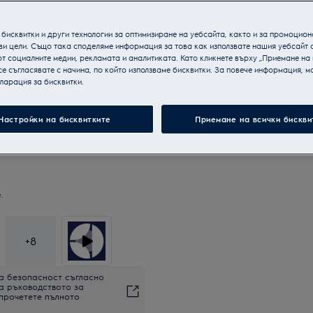
бисквитки и други технологии за оптимизиране на уебсайта, както и за промоцион
ви цели. Също така споделяме информация за това как използвате нашия уебсайт 
т социалните медии, рекламата и аналитиката. Като кликнете върху „Приемане на
се съгласявате с начина, по който използваме бисквитки. За повече информация, мо
ларация за бисквитки.
Настройки на бисквитките
Приемане на всички бискви
.
+
8
а безопасност съгласно
на ръководството за
 прочетете пълното