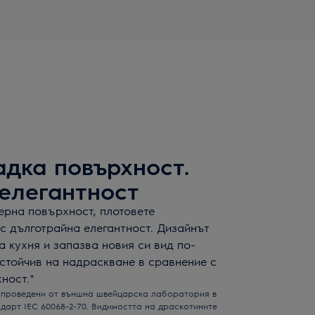
адка повърхност.
елегантност
ерна повърхност, плотовете
 с дълготрайна елегантност. Дизайнът
а кухня и запазва новия си вид по-
-устойчив на надраскване в сравнение с
ност.*
, проведени от външна швейцарска лаборатория в
дарт IEC 60068-2-70. Видимостта на драскотините