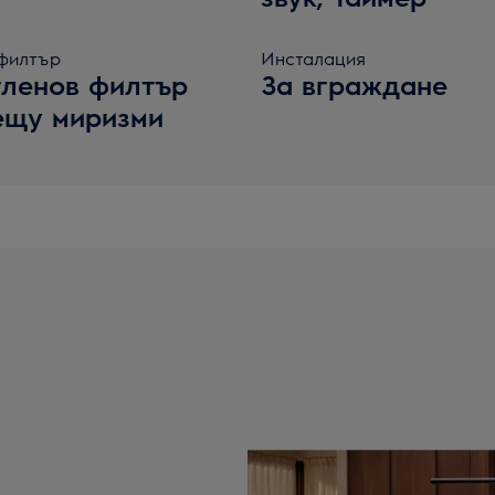
филтър
Инсталация
гленов филтър
За вграждане
ещу миризми