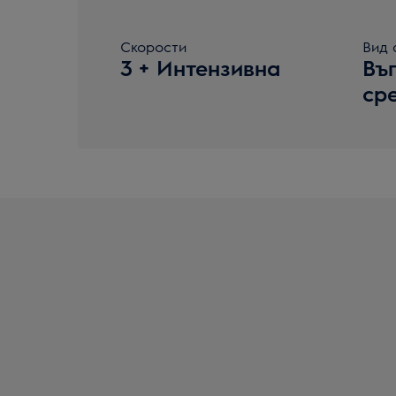
Скорости
Вид 
3 + Интензивна
Въ
ср