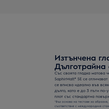
Изтънчена гл
Дълготрайна 
Със своята гладка матова ч
SaphirMatt® SE се отличават
се вписва идеално във всяк
дълго, като е до 3 пъти по
плот със стандартна повърх
*Въз основа на тестове за абразия
съответствие с международния стан