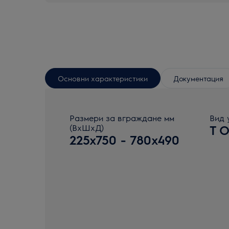
Основни характеристики
Документация
Размери за вграждане мм
Вид 
(ВхШхД)
T 
225x750 - 780x490