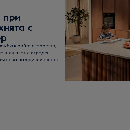
 при
хнята с
ор
комбинирайте скоростта,
онния плот с вграден
нията за позиционирането