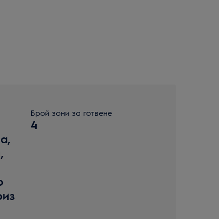
Брой зони за готвене
4
а,
,
o
риз