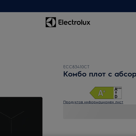
ECC83410CT
Комбо плот с абсо
Продуктов информационен лист