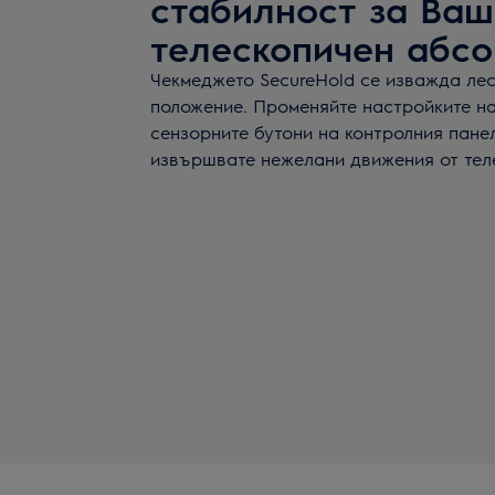
стабилност за Ваш
телескопичен абс
Чекмеджето SecureHold се изважда лес
положение. Променяйте настройките н
сензорните бутони на контролния панел
извършвате нежелани движения от тел