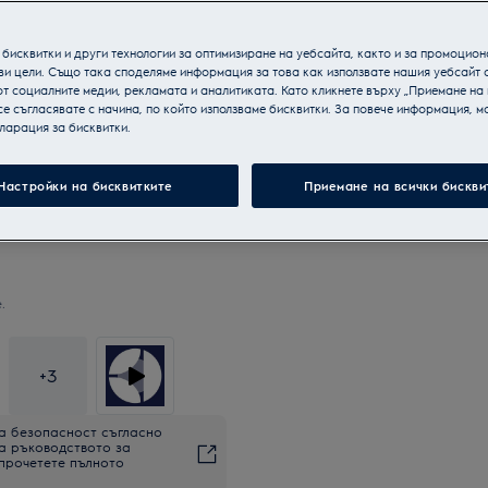
бисквитки и други технологии за оптимизиране на уебсайта, както и за промоцион
ви цели. Също така споделяме информация за това как използвате нашия уебсайт 
т социалните медии, рекламата и аналитиката. Като кликнете върху „Приемане на
се съгласявате с начина, по който използваме бисквитки. За повече информация, мо
ларация за бисквитки.
Настройки на бисквитките
Приемане на всички бискви
.
+
3
а безопасност съгласно
на ръководството за
 прочетете пълното