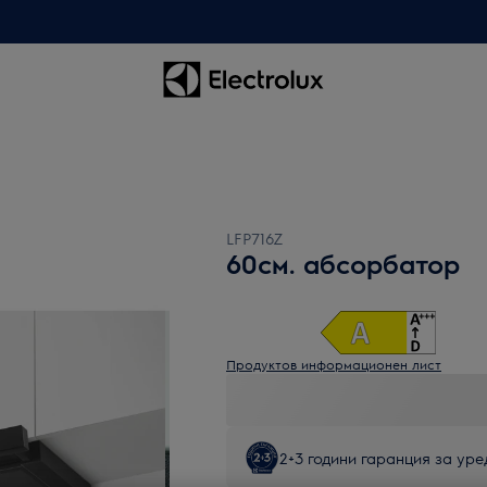
LFP716Z
60см. абсорбатор
Продуктов информационен лист
2+3 години гаранция за уред