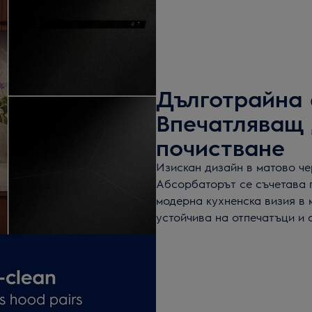
Дълготрайна 
Впечатляващ 
почистване
Изискан дизайн в матово че
Абсорбаторът се съчетава п
модерна кухненска визия в 
устойчива на отпечатъци и 