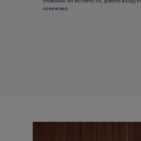
спокойно на ястието си, докато въздухъ
освежава.