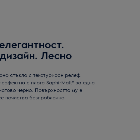
елегантност.
дизайн. Лесно
рно стъкло с текстуриран релеф.
ерфектно с плота SaphirMatt® за една
матово черно. Повърхността му е
се почиства безпроблемно.