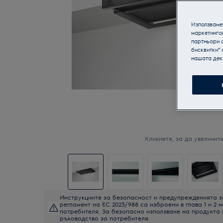
Използваме 
маркетинго
партньори о
бисквитки“ 
нашата дек
Кликнете, за да увеличите
Инструкциите за безопасност и предупрежденията з
регламент на ЕС 2023/988 са изброени в глава 1 и 2 
потребителя. За безопасно използване на продукта
ръководство за потребителя.