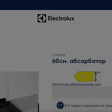
LFP816K
60см. абсорбатор
Продуктов информационен лист
2+3 години гаранция за уред