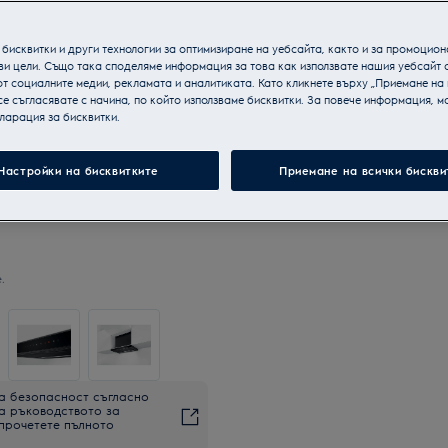
бисквитки и други технологии за оптимизиране на уебсайта, както и за промоцион
ви цели. Също така споделяме информация за това как използвате нашия уебсайт 
т социалните медии, рекламата и аналитиката. Като кликнете върху „Приемане на
се съгласявате с начина, по който използваме бисквитки. За повече информация, мо
ларация за бисквитки.
Настройки на бисквитките
Приемане на всички бискви
.
а безопасност съгласно
на ръководството за
 прочетете пълното