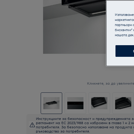
Използваме 
маркетинго
партньори о
бисквитки“ 
нашата дек
Кликнете, за да увеличите
Инструкциите за безопасност и предупрежденията з
регламент на ЕС 2023/988 са изброени в глава 1 и 2 
потребителя. За безопасно използване на продукта
ръководство за потребителя.