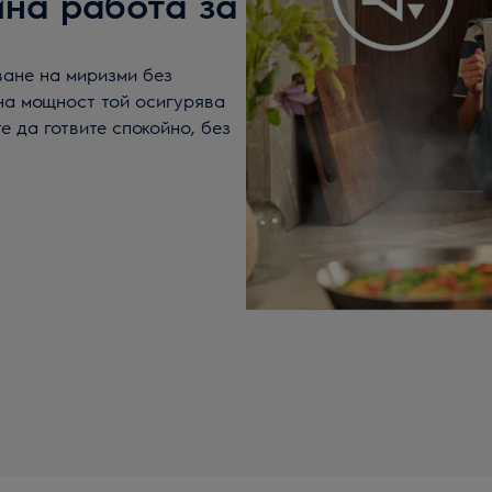
мна работа за
ване на миризми без
на мощност той осигурява
е да готвите спокойно, без