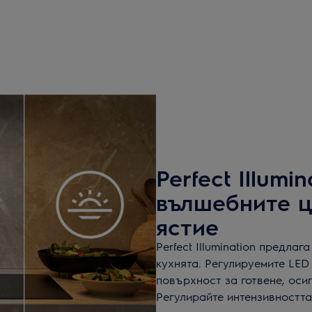
Perfect Illumi
вълшебните ц
ястие
Perfect Illumination предл
кухнята. Регулируемите LED
повърхност за готвене, оси
Регулирайте интензивността