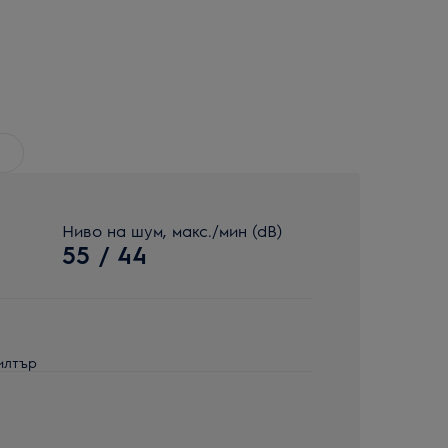
Ниво на шум, макс./мин (dB)
55 / 44
илтър