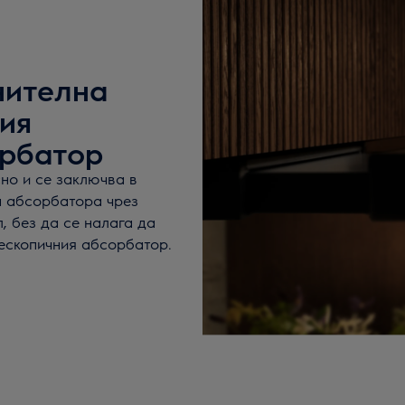
нителна
ия
орбатор
но и се заключва в
а абсорбатора чрез
, без да се налага да
ескопичния абсорбатор.