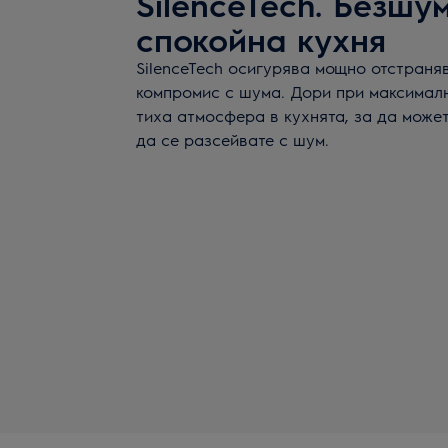
SilenceTech. Безшу
спокойна кухня
SilenceTech осигурява мощно отстраня
компромис с шума. Дори при максимал
тиха атмосфера в кухнята, за да может
да се разсейвате с шум.