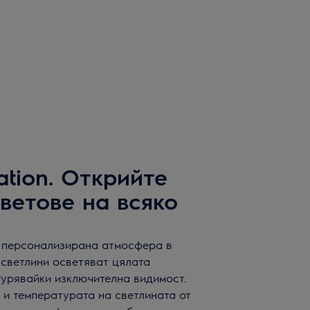
nation. Открийте
ветове на всяко
ага персонализирана атмосфера в
 светлини осветяват цялата
гурявайки изключителна видимост.
 и температурата на светлината от