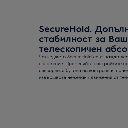
SecureHold. Допъл
стабилност за Ваш
телескопичен абс
Чекмеджето SecureHold се изважда лес
положение. Променяйте настройките н
сензорните бутони на контролния панел
извършвате нежелани движения от тел