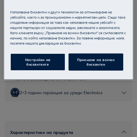
LFV436K
60см. абсорбатор
Използваме бисквитки и други технологии за оптимизиране на
уебсайта, както и за промоционални и маркетингови цели. Също така
споделяме информация за това как използвате нашия уебсайт с
нашите партньори от социалните медии, рекламата и аналитиката.
Като кликнете върху „Приемане на всички бисквитки“ се съгласявате с
начина, по който използваме бисквитки. За повече информация, моля,
Продуктов информационен лист
посетете нашата декларация за бисквитки.
Настройки на
Приемане на всички
Инструкциите за безопасност и предупрежденията за
бисквитките
бисквитки
безопасност съгласно регламент на ЕС 2023/988 са
изброени в глава 1 и 2 на ръководството за потребителя.
За безопасно използване на продукта прочетете
пълното ръководство за потребителя.
2+3 години гаранция за уреди Electrolux
Характеристики на продукта