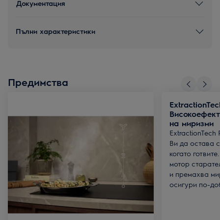
Документация
Пълни характеристики
Предимства
ExtractionTec
Високоефект
на миризми
ExtractionTech
Ви да остава с
когато готвите
мотор старате
и премахва ми
осигури по-до