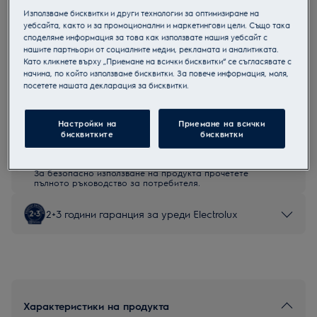
Използваме бисквитки и други технологии за оптимизиране на
LFG716W
уебсайта, както и за промоционални и маркетингови цели. Също така
Абсорбатор за вграждане
споделяме информация за това как използвате нашия уебсайт с
нашите партньори от социалните медии, рекламата и аналитиката.
Като кликнете върху „Приемане на всички бисквитки“ се съгласявате с
начина, по който използваме бисквитки. За повече информация, моля,
посетете нашата декларация за бисквитки.
Продуктов информационен лист
Настройки на
Приемане на всички
бисквитките
бисквитки
Инструкциите за безопасност и предупрежденията за
безопасност съгласно регламент на ЕС 2023/988 са
изброени в глава 1 и 2 на ръководството за потребителя.
За безопасно използване на продукта прочетете
пълното ръководство за потребителя.
2+3 години гаранция за уреди Electrolux
Характеристики на продукта