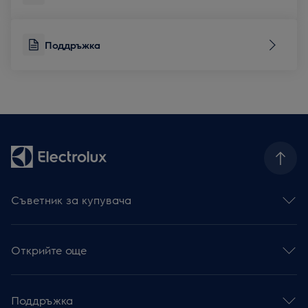
Поддръжка
Съветник за купувача
Фурни
Готварски плотове
Открийте още
Абсорбатори
Съдомиялни
Устойчивост
Перални със сушилня
Интелигентно свързан дом
Перални машини
Поддръжка