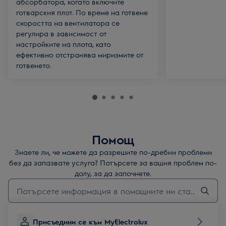
абсорбатора, когато включите
готварския плот. По време на готвене
скоростта на вентилатора се
регулира в зависимост от
настройките на плота, като
ефективно отстранява миризмите от
готвенето.
Помощ
Знаете ли, че можете да разрешите по-дребни проблеми
без да запазвате услуга? Потърсете за вашия проблем по-
долу, за да започнете.
Въведете текст за да потърсите статии за поддръжка
Присъедини се към MyElectrolux