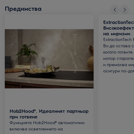
Предимства
ExtractionTec
Високоефект
на миризми
ExtractionTech
Ви да остава с
когато готвите
мотор старате
и премахва ми
осигури по-до
Hob2Hood®. Идеалният партньор
при готвене
Функцията Hob2Hood® автоматично
включва осветлението на