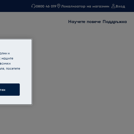
0800 46 019
Локализатор на магазини
Вход
Научете повече
Поддръжка
ални и
с нашите
 всички
ля, посетете
тки