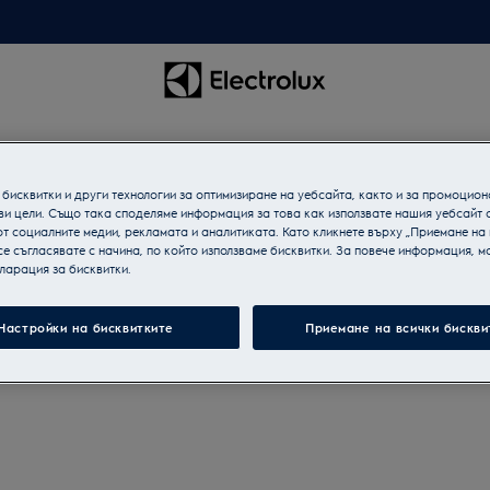
бисквитки и други технологии за оптимизиране на уебсайта, както и за промоцион
ви цели. Също така споделяме информация за това как използвате нашия уебсайт 
т социалните медии, рекламата и аналитиката. Като кликнете върху „Приемане на
се съгласявате с начина, по който използваме бисквитки. За повече информация, мо
ларация за бисквитки.
Настройки на бисквитките
Приемане на всички бискви