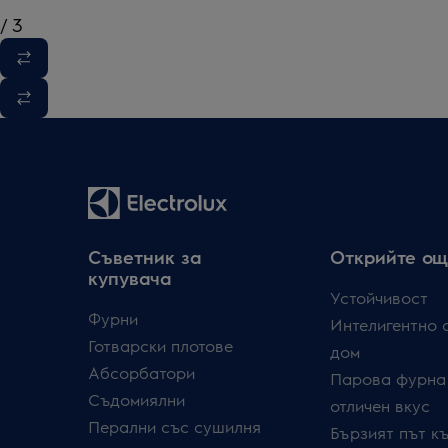
/
3
Съветник за
Открийте ощ
купувача
Устойчивост
Фурни
Интелигентно 
Готварски плотове
дом
Абсорбатори
Парова фурна
Съдомиялни
отличен вкус
Перални със сушилня
Бързият път к