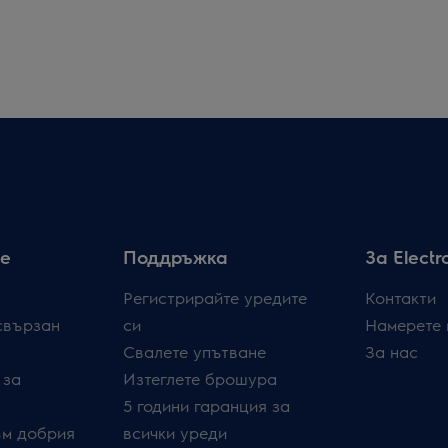
е
Поддръжка
За Electr
Регистрирайте уредите
Контакти
свързан
си
Намерете 
Свалете упътване
За нас
 за
Изтеглете брошура
5 години гаранция за
ъм добрия
всички уреди