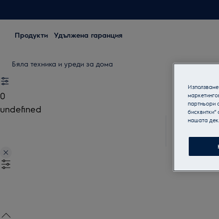
Продукти
Удължена гаранция
Бяла техника и уреди за дома
Използваме 
0
маркетинго
партньори о
undefined
бисквитки“ 
нашата дек