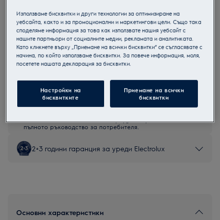
EIV63449CT
Използваме бисквитки и други технологии за оптимизиране на
Индукционен плот
уебсайта, както и за промоционални и маркетингови цели. Също така
споделяме информация за това как използвате нашия уебсайт с
нашите партньори от социалните медии, рекламата и аналитиката.
Като кликнете върху „Приемане на всички бисквитки“ се съгласявате с
начина, по който използваме бисквитки. За повече информация, моля,
посетете нашата декларация за бисквитки.
Продуктов информационен лист
Настройки на
Приемане на всички
бисквитките
бисквитки
Инструкциите за безопасност и предупрежденията за
безопасност съгласно регламент на ЕС 2023/988 са
изброени в глава 1 и 2 на ръководството за потребителя.
За безопасно използване на продукта прочетете
пълното ръководство за потребителя.
2+3 години гаранция за уреди Electrolux
Основни характеристики