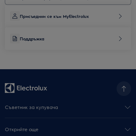
Присъедини се към MyElectrolux
Поддръжка
Съветник за купувача
Фурни
Готварски плотове
Открийте още
Абсорбатори