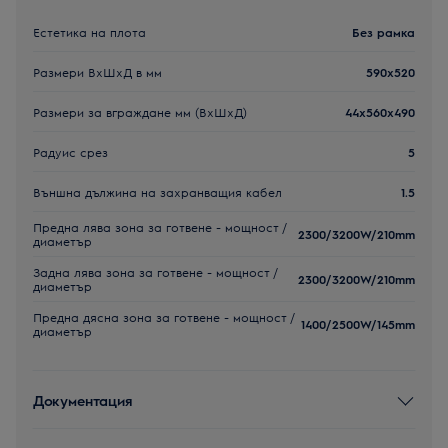
Естетика на плота
Без рамка
Размери ВxШxД в мм
590x520
Размери за вграждане мм (ВхШхД)
44x560x490
Радуис срез
5
Външна дължина на захранващия кабел
1.5
Предна лява зона за готвене - мощност /
2300/3200W/210mm
диаметър
Задна лява зона за готвене - мощност /
2300/3200W/210mm
диаметър
Предна дясна зона за готвене - мощност /
1400/2500W/145mm
диаметър
Документация