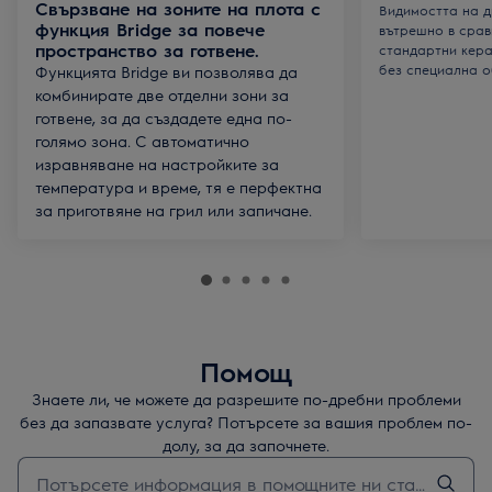
Свързване на зоните на плота с
Видимостта на д
функция Bridge за повече
вътрешно в срав
пространство за готвене.
стандартни кера
без специална о
Функцията Bridge ви позволява да
комбинирате две отделни зони за
готвене, за да създадете една по-
голямо зона. С автоматично
изравняване на настройките за
температура и време, тя е перфектна
за приготвяне на грил или запичане.
Помощ
Знаете ли, че можете да разрешите по-дребни проблеми
без да запазвате услуга? Потърсете за вашия проблем по-
долу, за да започнете.
Въведете текст за да потърсите статии за поддръжка