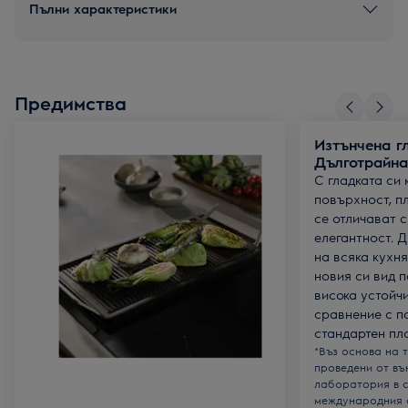
Пълни характеристики
Предимства
Изтънчена г
Дълготрайна
С гладката си
повърхност, пл
се отличават 
елегантност. 
на всяка кухня
новия си вид п
висока устойч
сравнение с п
стандартен пло
*Въз основа на 
проведени от в
лаборатория в с
международния с