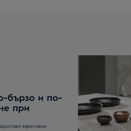
о-бързо и по-
не при
редоставя ефективно