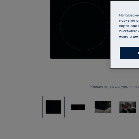
Използваме 
маркетинго
партньори о
бисквитки“ 
нашата дек
Кликнете, за да увеличите