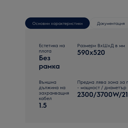
Основни характеристики
Документация
Естетика на
Размери ВxШxД в мм
плота
590x520
Без
рамка
Външна
Предна лява зона за 
дължина на
- мощност / диаметър
захранващия
2300/3700W/2
кабел
1.5