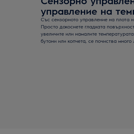
Сензорно управлен
управление на тем
Със сензорното управление на плотa н
Просто докоснете гладката повърхност
увеличите или намалите температурата
бутони или копчета, се почиства много 