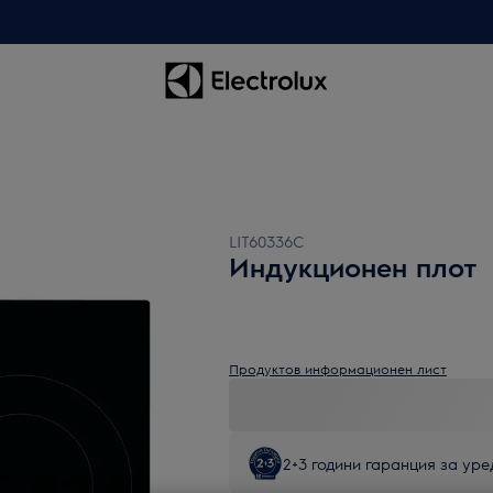
LIT60336C
Индукционен плот
Продуктов информационен лист
2+3 години гаранция за уред