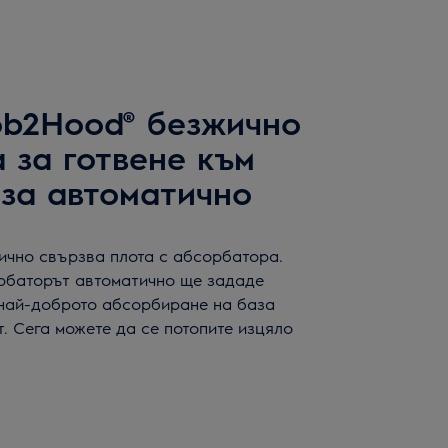
ob2Hood® безжично
 за готвене към
за автоматично
чно свързва плота с абсорбатора.
орбаторът автоматично ще зададе
 най-доброто абсорбиране на база
. Сега можете да се потопите изцяло