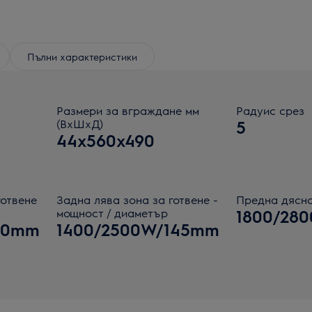
Пълни характеристики
Размери за вграждане мм
Радуис срез
(ВхШхД)
5
44x560x490
готвене
Задна лява зона за готвене -
Предна дясна
мощност / диаметър
1800/28
10mm
1400/2500W/145mm