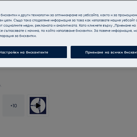
бисквитки и други технологии за оптимизиране на уебсайта, както и за промоцион
ви цели. Също така споделяме информация за това как използвате нашия уебсайт 
т социалните медии, рекламата и аналитиката. Като кликнете върху „Приемане на
се съгласявате с начина, по който използваме бисквитки. За повече информация, мо
ларация за бисквитки.
Настройки на бисквитките
Приемане на всички бискви
.
+
10