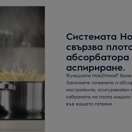
Системата H
свързва плота
абсорбатора 
аспириране.
Функцията Hob2Hood® безжи
Започнете готвенето и абс
настройките, осигурявайки
избраната на плота мощност
във вашето готвене.