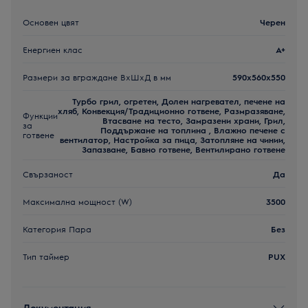
Основен цвят
Черен
Енергиен клас
A+
Размери за вграждане ВxШxД в мм
590x560x550
Турбо грил, огретен, Долен нагревател, печене на
хляб, Конвекция/Традиционно готвене, Размразяване,
Функции
Втасване на тесто, Замразени храни, Грил,
за
Поддържане на топлина , Влажно печене с
готвене
вентилатор, Настройка за пица, Затопляне на чинии,
Запазване, Бавно готвене, Вентилирано готвене
Свързаност
Да
Максимална мощност (W)
3500
Категория Пара
Без
Тип таймер
PUX
Документация