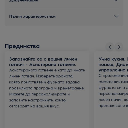
Пълни характеристики
Предимства
Запознайте се с вашия личен
Умна кухня.
готвач - Асистирано готвене.
помощ. Дист
управление 
Асистираното готвене е като да имате
С приложението
личен готвач. Изберете храната,
можете дистан
която приготвяте и фурната задава
фурната си и 
правилната програма и времетраене.
персонализира
Можете да персонализирате и
лесен начин д
запазите настройките, които
преживяване в 
отговарят на вашия вкус.