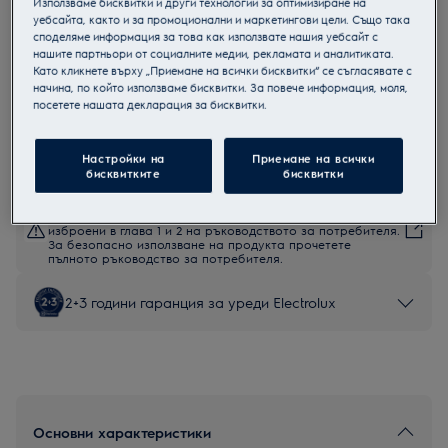
Използваме бисквитки и други технологии за оптимизиране на
уебсайта, както и за промоционални и маркетингови цели. Също така
KOEBP39WZ
споделяме информация за това как използвате нашия уебсайт с
Мултифункционална фурна
нашите партньори от социалните медии, рекламата и аналитиката.
Като кликнете върху „Приемане на всички бисквитки“ се съгласявате с
начина, по който използваме бисквитки. За повече информация, моля,
посетете нашата декларация за бисквитки.
Продуктов информационен лист
Настройки на
Приемане на всички
бисквитките
бисквитки
Инструкциите за безопасност и предупрежденията за
безопасност съгласно регламент на ЕС 2023/988 са
изброени в глава 1 и 2 на ръководството за потребителя.
За безопасно използване на продукта прочетете
пълното ръководство за потребителя.
2+3 години гаранция за уреди Electrolux
Основни характеристики