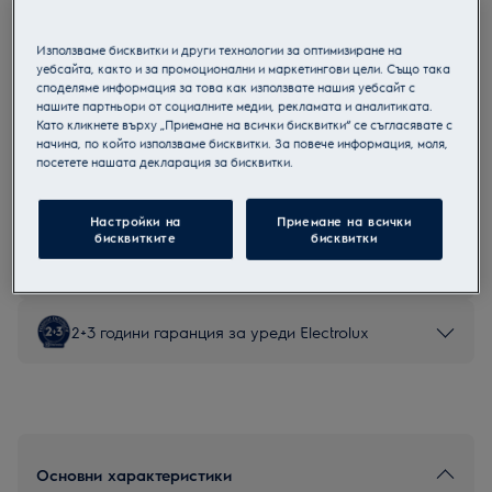
LOD8P39Z
Мултифункционална фурна
Използваме бисквитки и други технологии за оптимизиране на
уебсайта, както и за промоционални и маркетингови цели. Също така
споделяме информация за това как използвате нашия уебсайт с
нашите партньори от социалните медии, рекламата и аналитиката.
Като кликнете върху „Приемане на всички бисквитки“ се съгласявате с
начина, по който използваме бисквитки. За повече информация, моля,
Продуктов информационен лист
посетете нашата декларация за бисквитки.
Настройки на
Приемане на всички
Инструкциите за безопасност и предупрежденията за
безопасност съгласно регламент на ЕС 2023/988 са
бисквитките
бисквитки
изброени в глава 1 и 2 на ръководството за потребителя.
За безопасно използване на продукта прочетете
пълното ръководство за потребителя.
2+3 години гаранция за уреди Electrolux
Основни характеристики