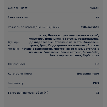
Основен цвят
Черен
Енергиен клас
A+
Размери за вграждане ВxШxД в мм
590x560x550
огретен, Долен нагревател, печене на хляб,
Конвекция/Традиционно готвене, Размразяване,
Функции
Дехидратиране, Втасване на тесто, Замразени
за
храни, Грил, Поддържане на топлина , Влажно
готвене
печене с вентилатор, Настройка за пица, Затопляне
на чинии, Запазване, Бавно готвене, SteamBake,
Вентилирано готвене, Турбо грил
Свързаност
Не
Категория Пара
Директна пара
Тип таймер
PUX
Вътрешен полезен обем (л.)
72