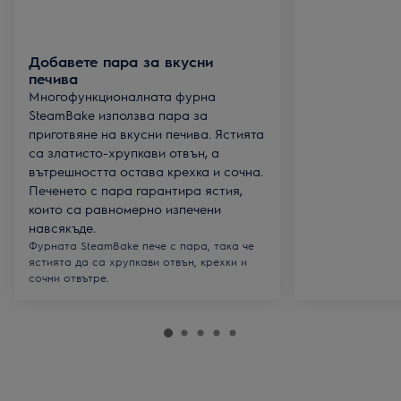
Добавете пара за вкусни
печива
Многофункционалната фурна
SteamBake използва пара за
приготвяне на вкусни печива. Ястията
са златисто-хрупкави отвън, а
вътрешността остава крехка и сочна.
Печенето с пара гарантира ястия,
които са равномерно изпечени
навсякъде.
Фурната SteamBake пече с пара, така че
ястията да са хрупкави отвън, крехки и
сочни отвътре.