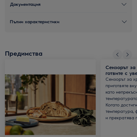
Документация
Пълни характеристики
Предимства
Сензорът за
готвите с ув
Сензорът за х
приготвяте вку
като непрекъс
температурата
Когато достиг
температура, 
и прекратява г