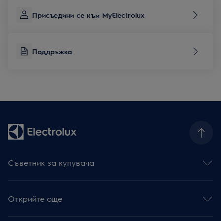
Присъедини се към MyElectrolux
Поддръжка
Съветник за купувача
Фурни
Готварски плотове
Открийте още
Абсорбатори
Съдомиялни
Устойчивост