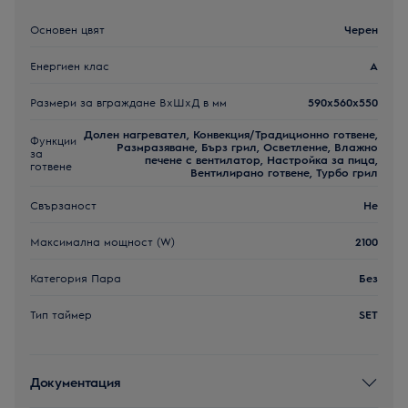
Основен цвят
Черен
Енергиен клас
A
Размери за вграждане ВxШxД в мм
590x560x550
Долен нагревател, Конвекция/Традиционно готвене,
Функции
Размразяване, Бърз грил, Осветление, Влажно
за
печене с вентилатор, Настройка за пица,
готвене
Вентилирано готвене, Турбо грил
Свързаност
Не
Максимална мощност (W)
2100
Категория Пара
Без
Тип таймер
SET
Документация