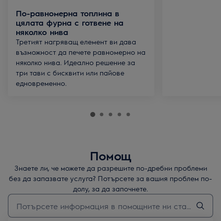
По-равномерна топлина в
цялата фурна с готвене на
няколко нива
Третият нагряващ елемент ви дава
възможност да печете равномерно на
няколко нива. Идеално решение за
три тави с бисквити или пайове
едновременно.
Помощ
Знаете ли, че можете да разрешите по-дребни проблеми
без да запазвате услуга? Потърсете за вашия проблем по-
долу, за да започнете.
Въведете текст за да потърсите статии за поддръжка