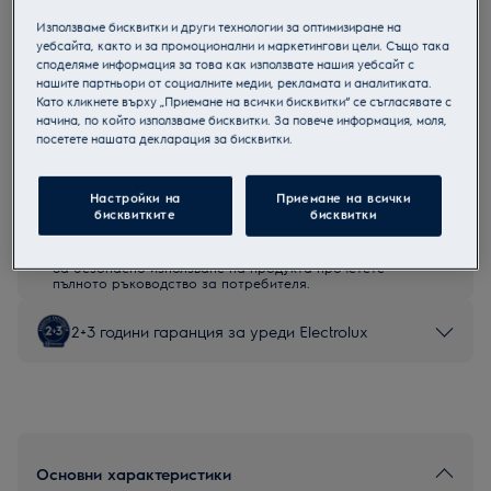
LOFGF00BK
Използваме бисквитки и други технологии за оптимизиране на
Мултифункционална фурна
уебсайта, както и за промоционални и маркетингови цели. Също така
споделяме информация за това как използвате нашия уебсайт с
нашите партньори от социалните медии, рекламата и аналитиката.
Като кликнете върху „Приемане на всички бисквитки“ се съгласявате с
начина, по който използваме бисквитки. За повече информация, моля,
посетете нашата декларация за бисквитки.
Продуктов информационен лист
Настройки на
Приемане на всички
бисквитките
бисквитки
Инструкциите за безопасност и предупрежденията за
безопасност съгласно регламент на ЕС 2023/988 са
изброени в глава 1 и 2 на ръководството за потребителя.
За безопасно използване на продукта прочетете
пълното ръководство за потребителя.
2+3 години гаранция за уреди Electrolux
Основни характеристики