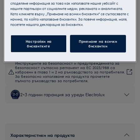
споделяме информация за това как използвате нашия уебсайт с
KOEBP39WZ
нашите партньори от социалните медии, рекламата и аналитиката.
Пиролитична фурна
Като кликнете върху „Приемане на всички бисквитки“ се съгласявате с
начина, по който използваме бисквитки. За повече информация, моля,
посетете нашата декларация за бисквитки.
Настройки на
Приемане на всички
Продуктов информационен лист
бисквитките
бисквитки
Инструкциите за безопасност и предупрежденията за
безопасност съгласно регламент на ЕС 2023/988 са
изброени в глава 1 и 2 на ръководството за потребителя.
За безопасно използване на продукта прочетете
пълното ръководство за потребителя.
2+3 години гаранция за уреди Electrolux
Характеристики на продукта