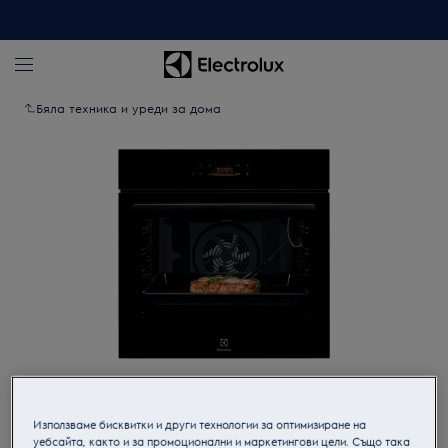
Бяла техника и уреди за дома
Кликнете, за да увеличите.
Използваме бисквитки и други технологии за оптимизиране на
уебсайта, както и за промоционални и маркетингови цели. Също така