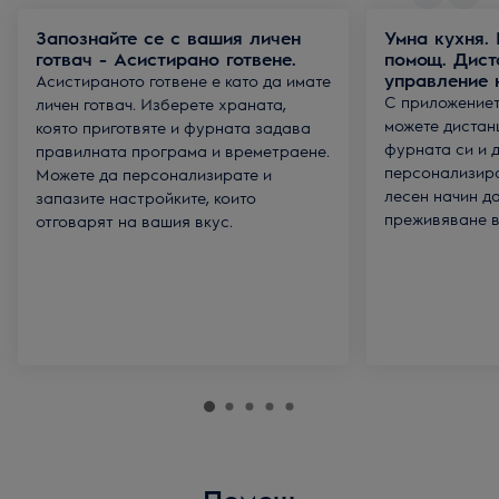
Запознайте се с вашия личен
Умна кухня.
готвач - Асистирано готвене.
помощ. Дист
управление 
Асистираното готвене е като да имате
С приложението
личен готвач. Изберете храната,
можете дистан
която приготвяте и фурната задава
фурната си и 
правилната програма и времетраене.
персонализира
Можете да персонализирате и
лесен начин д
запазите настройките, които
преживяване в 
отговарят на вашия вкус.