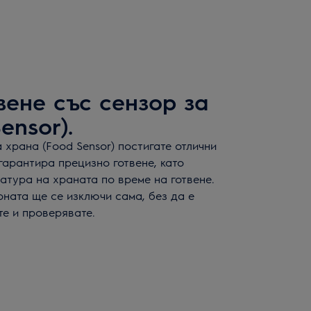
вене със сензор за
ensor).
 храна (Food Sensor) постигате отлични
 гарантира прецизно готвене, като
тура на храната по време на готвене.
рната ще се изключи сама, без да е
е и проверявате.