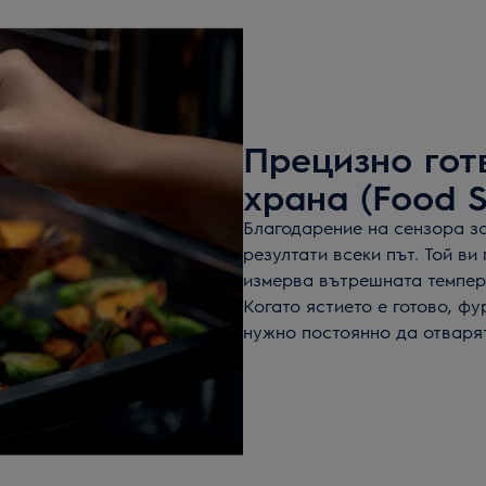
Прецизно гот
храна (Food S
Благодарение на сензора за
резултати всеки път. Той ви
измерва вътрешната темпера
Когато ястието е готово, фу
нужно постоянно да отварят