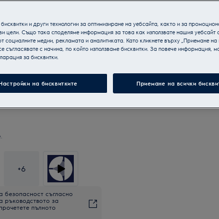
бисквитки и други технологии за оптимизиране на уебсайта, както и за промоцион
ви цели. Също така споделяме информация за това как използвате нашия уебсайт 
т социалните медии, рекламата и аналитиката. Като кликнете върху „Приемане на
се съгласявате с начина, по който използваме бисквитки. За повече информация, мо
ларация за бисквитки.
Настройки на бисквитките
Приемане на всички бискви
.
+
6
а безопасност съгласно
на ръководството за
 прочетете пълното