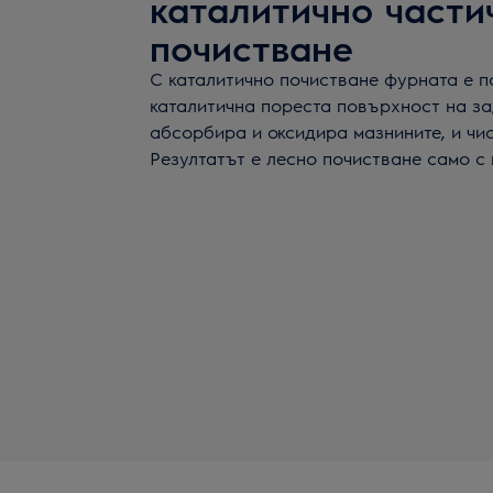
каталитично части
почистване
С каталитично почистване фурната е п
каталитична пореста повърхност на за
абсорбира и оксидира мазнините, и чи
Резултатът е лесно почистване само с