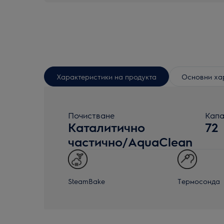
Характеристики на продукта
Основни ха
Почистване
Капа
Каталитично
72
частично/AquaClean
SteamBake
Термосонда