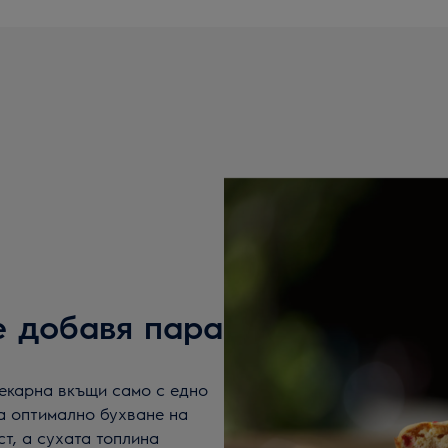
e добавя пара
екарна вкъщи само с едно
а оптимално бухване на
ст, а сухата топлина