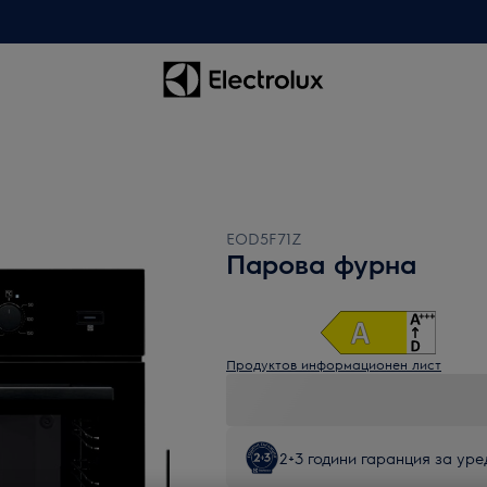
EOD5F71Z
Парова фурна
Продуктов информационен лист
2+3 години гаранция за уред