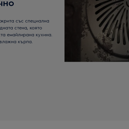
чно
окрита със специална
дната стена, която
ста емайлирана кухина.
 влажна кърпа.