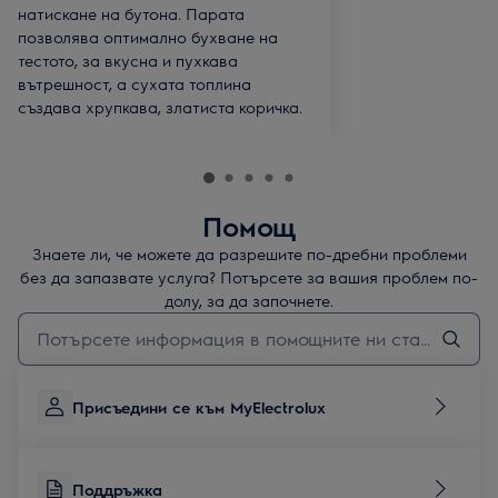
натискане на бутона. Парата
позволява оптимално бухване на
тестото, за вкусна и пухкава
вътрешност, а сухата топлина
създава хрупкава, златиста коричка.
Помощ
Знаете ли, че можете да разрешите по-дребни проблеми
без да запазвате услуга? Потърсете за вашия проблем по-
долу, за да започнете.
Въведете текст за да потърсите статии за поддръжка
Присъедини се към MyElectrolux
Поддръжка