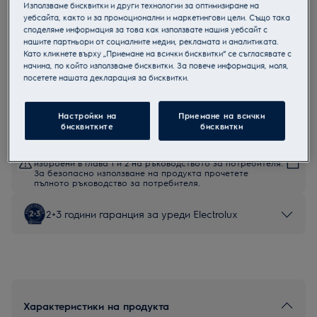
Използваме бисквитки и други технологии за оптимизиране на
KODDP77WX
уебсайта, както и за промоционални и маркетингови цели. Също така
Парова фурна
споделяме информация за това как използвате нашия уебсайт с
нашите партньори от социалните медии, рекламата и аналитиката.
Като кликнете върху „Приемане на всички бисквитки“ се съгласявате с
начина, по който използваме бисквитки. За повече информация, моля,
посетете нашата декларация за бисквитки.
Продуктов информационен лист
Настройки на
Приемане на всички
бисквитките
бисквитки
Инструкциите за безопасност и предупрежденията за
безопасност съгласно регламент на ЕС 2023/988 са
изброени в глава 1 и 2 на ръководството за потребителя.
За безопасно използване на продукта прочетете
пълното ръководство за потребителя.
2+3 години гаранция за уреди Electrolux
Характеристики на продукта