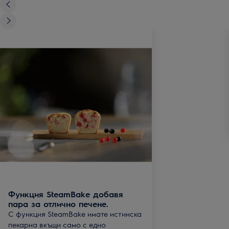
Функция SteamBake добавя
пара за отлично печене.
С функция SteamBake имате истинска
пекарна вкъщи само с едно