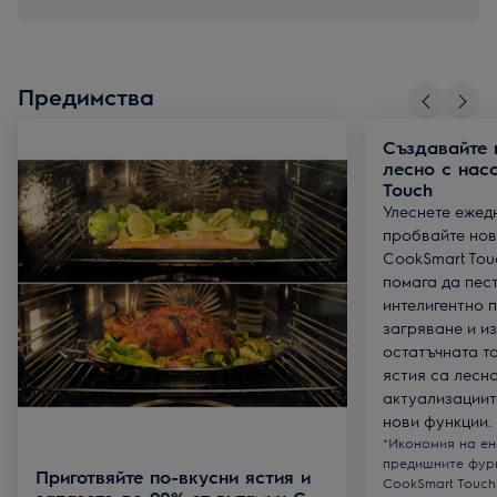
Предимства
Създавайте 
лесно с нас
Touch
Улеснете ежед
пробвайте нов
CookSmart Tou
помага да пест
интелигентно 
загряване и и
остатъчната т
ястия са лесн
актуализациите
нови функции.
*Икономия на ен
предишните фур
Приготвяйте по-вкусни ястия и
CookSmart Touch