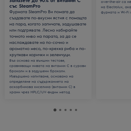
запазете до 90% от витамин С
over‑the‑air са
със SteamPro
на Electrolux, а
Фурната SteamPro Ви помага да
фурната и Wi‑Fi 
създавате по-вкусни ястия с помощта
на пара, когато запичате, задушавате
или подгрявате. Лесно избирайте
точното ниво на парата, за да се
наслаждавате на по-сочно и
ароматно месо, по-крехка риба и по-
хрупкави корички и зеленчуци.
Въз основа на външни тестове,
сравняващи нивата на витамин С в сурови
броколи и в задушени броколи.
Извършено изпитване, основано на
определяне на съдържанието на
аскорбинова киселина (витамин С) в
храни чрез HPLC/UV-видим метод