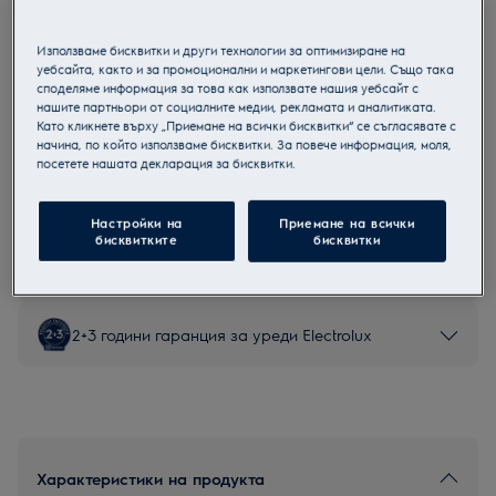
LOB9S3XZ
Парова фурна
Използваме бисквитки и други технологии за оптимизиране на
уебсайта, както и за промоционални и маркетингови цели. Също така
споделяме информация за това как използвате нашия уебсайт с
нашите партньори от социалните медии, рекламата и аналитиката.
Като кликнете върху „Приемане на всички бисквитки“ се съгласявате с
начина, по който използваме бисквитки. За повече информация, моля,
Продуктов информационен лист
посетете нашата декларация за бисквитки.
Инструкциите за безопасност и предупрежденията за
Настройки на
Приемане на всички
безопасност съгласно регламент на ЕС 2023/988 са
бисквитките
бисквитки
изброени в глава 1 и 2 на ръководството за потребителя.
За безопасно използване на продукта прочетете
пълното ръководство за потребителя.
2+3 години гаранция за уреди Electrolux
Характеристики на продукта