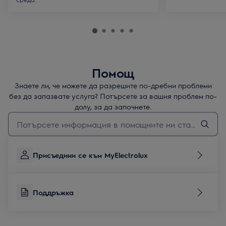
Помощ
Знаете ли, че можете да разрешите по-дребни проблеми
без да запазвате услуга? Потърсете за вашия проблем по-
долу, за да започнете.
Въведете текст за да потърсите статии за поддръжка
Присъедини се към MyElectrolux
Поддръжка