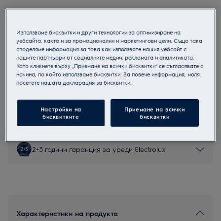
ENA7CD18S
Комбиниран хладилник с фризер
Използваме бисквитки и други технологии за оптимизиране на
за вграждане
уебсайта, както и за промоционални и маркетингови цели. Също така
споделяме информация за това как използвате нашия уебсайт с
нашите партньори от социалните медии, рекламата и аналитиката.
Като кликнете върху „Приемане на всички бисквитки“ се съгласявате с
Продуктов информационен лист
начина, по който използваме бисквитки. За повече информация, моля,
посетете нашата декларация за бисквитки.
Инструкциите за безопасност и предупрежденията за
безопасност съгласно регламент на ЕС 2023/988 са
Настройки на
Приемане на всички
изброени в глава 1 и 2 на ръководството за потребителя.
бисквитките
бисквитки
За безопасно използване на продукта прочетете
пълното ръководство за потребителя.
2+3 години гаранция за уреди Electrolux
Характеристики на продукта