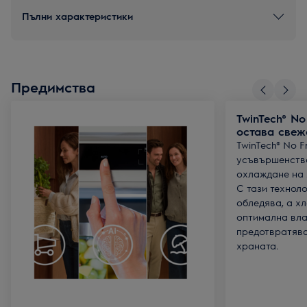
Пълни характеристики
Предимства
TwinTech® No
остава свеж
TwinTech® No F
усъвършенства
охлаждане на 
С тази технол
обледява, а х
оптимална вла
предотвратява
храната.