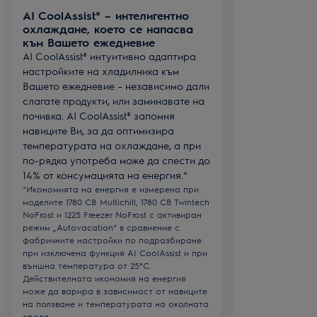
AI CoolAssist® – интелигентно
охлаждане, което се напасва
към Вашето ежедневие
AI CoolAssist® интуитивно адаптира
настройките на хладилника към
Вашето ежедневие – независимо дали
слагате продукти, или заминавате на
почивка. AI CoolAssist® запомня
навиците Ви, за да оптимизира
температурата на охлаждане, а при
по-рядка употреба може да спести до
14% от консумацията на енергия.*
*Икономията на енергия е измерена при
моделите 1780 CB Multichill, 1780 CB Twintech
NoFrost и 1225 Freezer NoFrost с активиран
режим „Autovacation“ в сравнение с
фабричните настройки по подразбиране
при изключена функция AI CoolAssist и при
външна температура от 25°C.
Действителната икономия на енергия
може да варира в зависимост от навиците
на ползване и температурата на околната
среда.