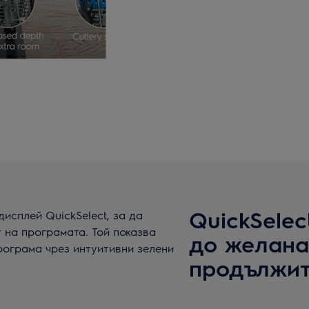
QuickSelec
исплей QuickSelect, за да
 на програмата. Той показва
до желана
рограма чрез интуитивни зелени
продължит