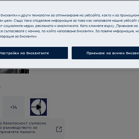
бисквитки и други технологии за оптимизиране на уебсайта, както и за промоцион
ви цели. Също така споделяме информация за това как използвате нашия уебсайт 
т социалните медии, рекламата и аналитиката. Като кликнете върху „Приемане на
се съгласявате с начина, по който използваме бисквитки. За повече информация, мо
ларация за бисквитки.
Настройки на бисквитките
Приемане на всички бискви
.
+
14
а безопасност съгласно
на ръководството за
 прочетете пълното