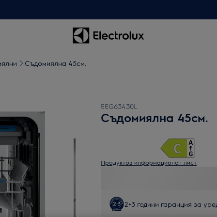
иялни
Съдомиялна 45см.
EEG63430L
Съдомиялна 45см.
Продуктов информационен лист
2+3 години гаранция за уред