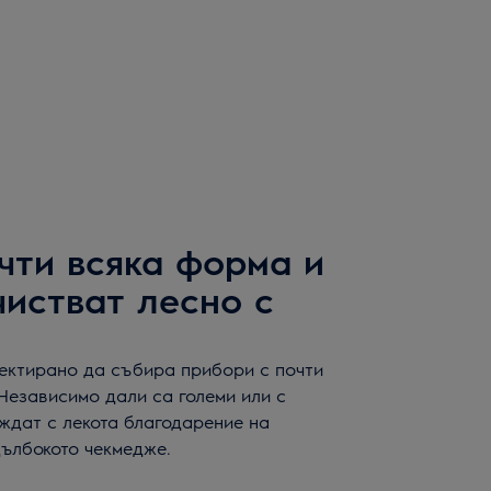
чти всяка форма и
чистват лесно с
оектирано да събира прибори с почти
Независимо дали са големи или с
ждат с лекота благодарение на
дълбокото чекмедже.