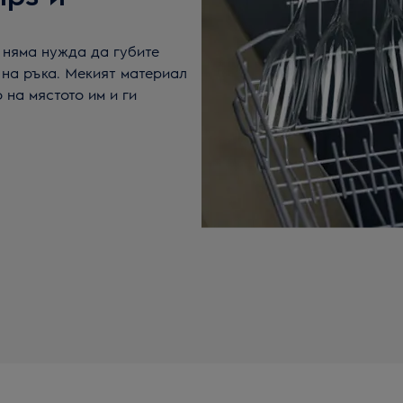
е няма нужда да губите
 на ръка. Мекият материал
на мястото им и ги