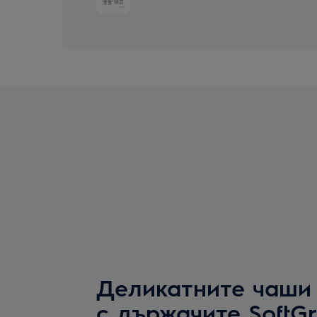
Деликатните чаши
с държачите SoftGr