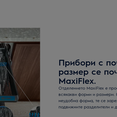
Прибори с по
размер се по
MaxiFlex.
Отделението MaxiFlex е пр
всякакви форми и размери. 
неудобна форма, те се заре
подвижните разделители и 