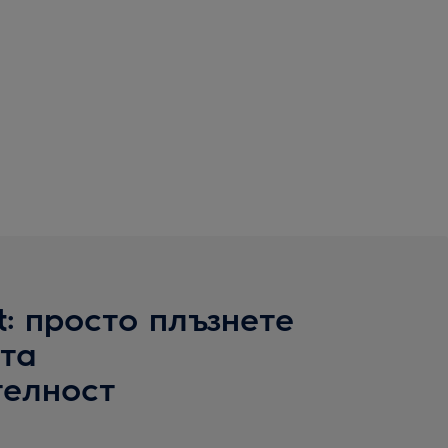
t: просто плъзнете
та
елност