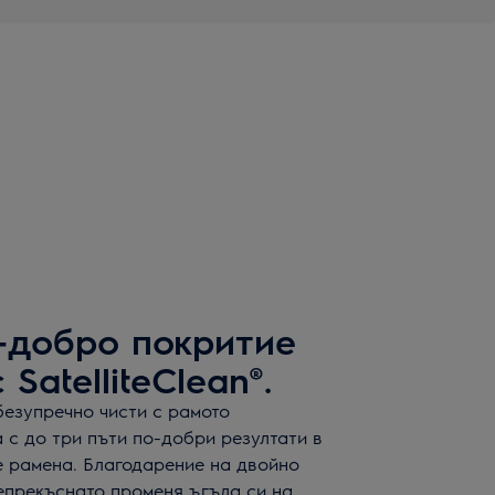
-добро покритие
SatelliteClean®.
безупречно чисти с рамото
га с до три пъти по-добри резултати в
е рамена. Благодарение на двойно
епрекъснато променя ъгъла си на