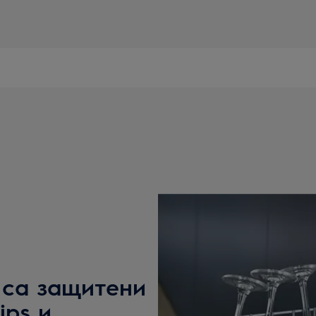
 са защитени
ips и