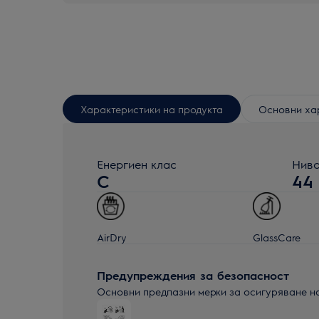
Характеристики на продукта
Основни ха
Енергиен клас
Ниво
C
44
AirDry
GlassCare
Предупреждения за безопасност
Основни предпазни мерки за осигуряване н