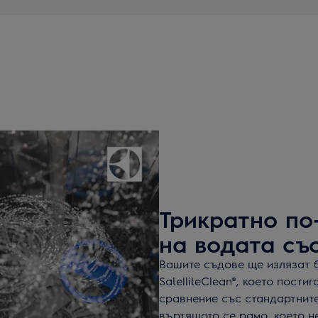
Трикратно по
на водата със 
Вашите съдове ще излязат 
SatelliteClean®, което пости
сравнение със стандартнит
въртящото се рамо, което н